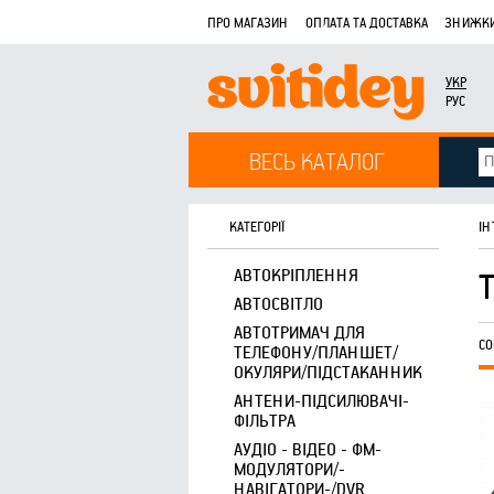
ПРО МАГАЗИН
ОПЛАТА ТА ДОСТАВКА
ЗНИЖКИ
УКР
РУС
ВЕСЬ КАТАЛОГ
КАТЕГОРІЇ
ІН
АВТОКРІПЛЕННЯ
АВТОСВІТЛО
АВТОТРИМАЧ ДЛЯ
СО
ТЕЛЕФОНУ/ПЛАНШЕТ/
ОКУЛЯРИ/ПІДСТАКАННИК
АНТЕНИ-ПІДСИЛЮВАЧІ-
ФІЛЬТРА
АУДІО - ВІДЕО - ФМ-
МОДУЛЯТОРИ/-
НАВІГАТОРИ-/DVR