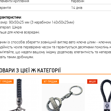
лементи кріплення
Карабин
арантія
14 днів
рактеристики
:
змір: 90х50х25 мм (З карабіном 140х50х25мм)
теріал: Шкіра
льце для ключа всередині.
-
ним із способів зберегти зовнішній вигляд авто ключа цілим - ключниці
дійність чохла перевірена часом та гарантується десятками поколінь к
м'ятайте, що надати вашому іміджу додаткову елегантність та непер
віть таким дрібницям.
ОВАРИ З ЦІЄЇ Ж КАТЕГОРІЇ