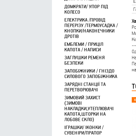
Е
ДОМКРАТИ/ УПОР ПІД
Г
КОЛЕСО
ЕЛЕКТРИКА /ПРОВІД
Ха
ПЕРЕРІЗУ /ТЕРМОУСАДКА /
Ро
КНОПКИ/НАКОНЕЧНИКИ
Ма
ДРОТІВ
Кі
ЕМБЛЕМИ / ПРИЦІЛ
--
КАПОТА / НАПИСИ
Од
ЗАГЛУШКИ РЕМЕНЯ
На
БЕЗПЕКИ
Па
на
ЗАПОБІЖНИКИ / ГНІЗДО
СИЛОВОГО ЗАПОБІЖНИКА
ЗАРЯДНІ СТАНЦІЇ ТА
Т
ПЕРЕТВОРЮВАЧІ
ЗИМОВИЙ ЗАХИСТ
(ЗИМОВІ
НАКЛАДКИ,УТЕПЛЮВАЧІ
КАПОТА,ШТОРКИ НА
ЛОБОВЕ СКЛО)
ІГРАШКИ/ ІКОНКИ /
СУВЕНІРИ/ПРАПОР