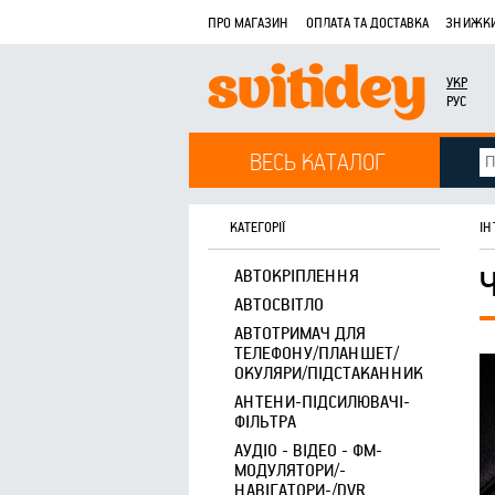
ПРО МАГАЗИН
ОПЛАТА ТА ДОСТАВКА
ЗНИЖКИ
УКР
РУС
ВЕСЬ КАТАЛОГ
КАТЕГОРІЇ
ІН
АВТОКРІПЛЕННЯ
АВТОСВІТЛО
АВТОТРИМАЧ ДЛЯ
ТЕЛЕФОНУ/ПЛАНШЕТ/
ОКУЛЯРИ/ПІДСТАКАННИК
АНТЕНИ-ПІДСИЛЮВАЧІ-
ФІЛЬТРА
АУДІО - ВІДЕО - ФМ-
МОДУЛЯТОРИ/-
НАВІГАТОРИ-/DVR