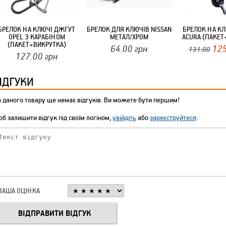
БРЕЛОК НА КЛЮЧІ ДЖГУТ
БРЕЛОК ДЛЯ КЛЮЧІВ NISSAN
БРЕЛОК НА К
OPEL З КАРАБІНОМ
МЕТАЛ/ХРОМ
ACURA (ПАКЕТ
(ПАКЕТ+ВИКРУТКА)
64.00
грн
125
131.00
127.00
грн
ІДГУКИ
 даного товару ще немає відгуків. Ви можете бути першим!
б залишити відгук під своїм логіном,
увійдіть
або
зареєструйтеся
.
ВАША ОЦІНКА