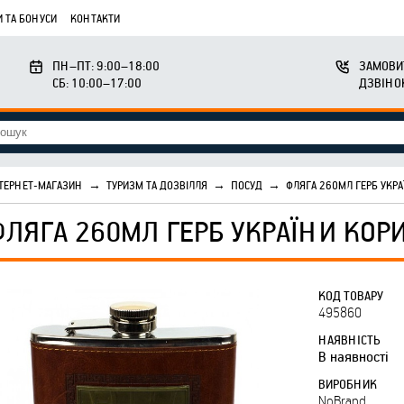
 ТА БОНУСИ
КОНТАКТИ
ПН–ПТ: 9:00–18:00
ЗАМОВИ
СБ: 10:00–17:00
ДЗВІНО
ТЕРНЕТ-МАГАЗИН
→
ТУРИЗМ ТА ДОЗВІЛЛЯ
→
ПОСУД
→
ФЛЯГА 260МЛ ГЕРБ УКРА
ФЛЯГА 260МЛ ГЕРБ УКРАЇНИ КОРИ
КОД ТОВАРУ
495860
НАЯВНІСТЬ
В наявності
ВИРОБНИК
NoBrand