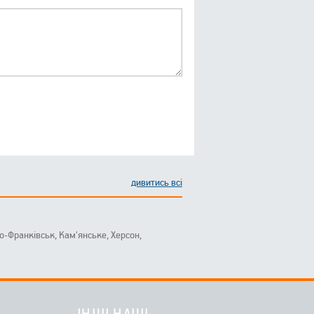
дивитись всі
ано-Франківськ, Кам'янське, Херсон,
ІНШІ НАШІ