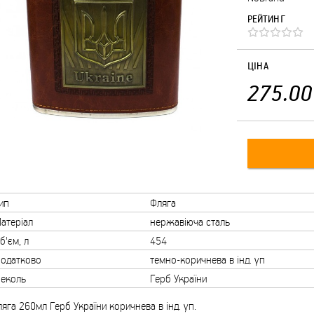
РЕЙТИНГ
ЦІНА
275.00
ип
Фляга
атеріал
нержавіюча сталь
б'єм, л
454
одатково
темно-коричнева в інд. уп
еколь
Герб України
яга 260мл Герб України коричнева в інд. уп.