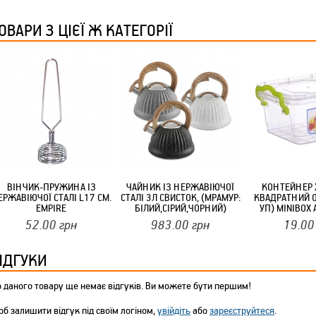
ТМ FARGLASS
ОВАРИ З ЦІЄЇ Ж КАТЕГОРІЇ
КРУЧУЄТЬСЯ КОТИКИ (20ШТ/УП) ОФФ 82 ПАННОЧКА
ВІНЧИК-ПРУЖИНА ІЗ
ЧАЙНИК ІЗ НЕРЖАВІЮЧОЇ
КОНТЕЙНЕР 
ЕРЖАВІЮЧОЇ СТАЛІ L17 СМ.
СТАЛІ 3Л СВИСТОК, (МРАМУР:
КВАДРАТНИЙ 0
EMPIRE
БІЛИЙ,СІРИЙ,ЧОРНИЙ)
УП) MINIBOX 
ІНДУКЦІЙНЕ ДНО EDENBERG
52.00
грн
983.00
грн
19.00
КРУЧУЄТЬСЯ КОТИКИ (20ШТ/УП) ОФФ 82 ПАННОЧКА
ІДГУКИ
 даного товару ще немає відгуків. Ви можете бути першим!
б залишити відгук під своїм логіном,
увійдіть
або
зареєструйтеся
.