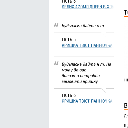
ГІСТЬ
о
КЕЛИХ 470МЛ QUEEN В ХЛАМІНГО 
Т
Будьласка дайте н т
ГІСТЬ
о
КРИШКА ТВІСТ ПАННОЧКА, ЩО ЗА
Будьласка дайте н т. Не
можу до вас
долизти.потрибно
Н
замовити кришку
ГІСТЬ
о
КРИШКА ТВІСТ ПАННОЧКА, ЩО ЗА
В
До
Що