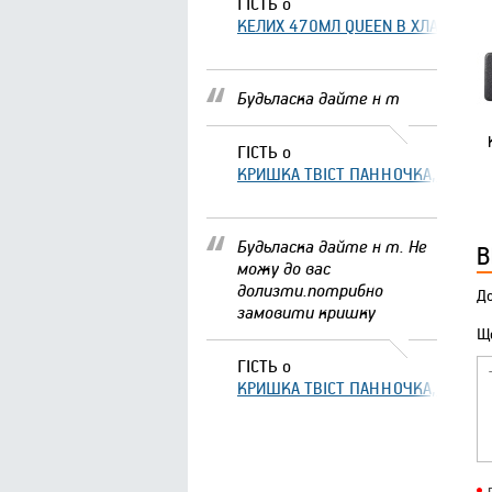
ГІСТЬ
о
КЕЛИХ 470МЛ QUEEN В ХЛАМІНГО 
Будьласка дайте н т
ГІСТЬ
о
КРИШКА ТВІСТ ПАННОЧКА, ЩО ЗА
Будьласка дайте н т. Не
В
можу до вас
долизти.потрибно
До
замовити кришку
Що
ГІСТЬ
о
КРИШКА ТВІСТ ПАННОЧКА, ЩО ЗА