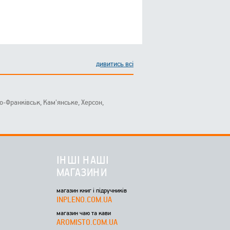
дивитись всі
ано-Франківськ, Кам'янське, Херсон,
ІНШІ НАШІ
МАГАЗИНИ
магазин книг і підручників
INPLENO.COM.UA
магазин чаю та кави
AROMISTO.COM.UA