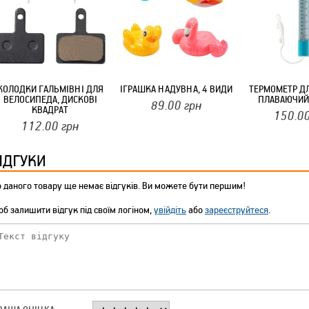
ТМ FARGLASS
КОЛОДКИ ГАЛЬМІВНІ ДЛЯ
ІГРАШКА НАДУВНА, 4 ВИДИ
ТЕРМОМЕТР Д
ВЕЛОСИПЕДА, ДИСКОВІ
ПЛАВАЮЧИЙ
89.00
грн
КРУЧУЄТЬСЯ КОТИКИ (20ШТ/УП) ОФФ 82 ПАННОЧКА
КВАДРАТ
150.0
112.00
грн
ІДГУКИ
 даного товару ще немає відгуків. Ви можете бути першим!
б залишити відгук під своїм логіном,
увійдіть
або
зареєструйтеся
.
КРУЧУЄТЬСЯ КОТИКИ (20ШТ/УП) ОФФ 82 ПАННОЧКА