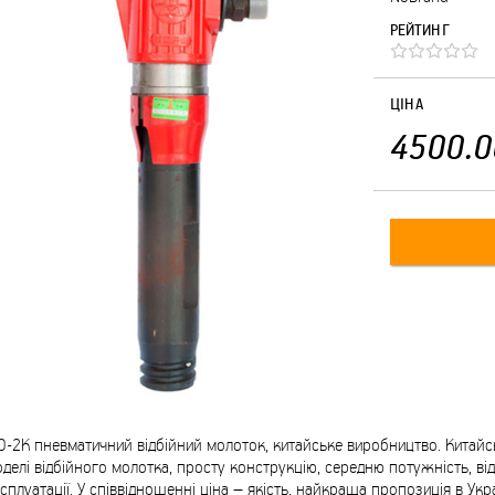
РЕЙТИНГ
ЦІНА
4500.0
-2К пневматичний відбійний молоток, китайське виробництво. Китайсь
делі відбійного молотка, просту конструкцію, середню потужність, від
сплуатації. У співвідношенні ціна – якість, найкраща пропозиція в У