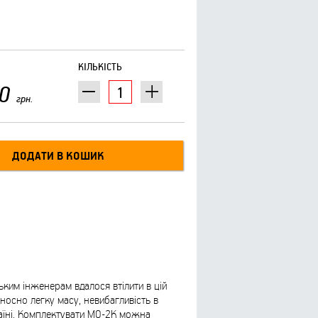
КІЛЬКІСТЬ
0
грн.
ким інженерам вдалося втілити в цій
носно легку масу, невибагливість в
країні. Комплектувати МО-2К можна