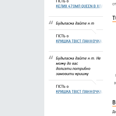
ГІСТЬ
о
сп
КЕЛИХ 470МЛ QUEEN В ХЛАМІНГО 
Т
Будьласка дайте н т
ГІСТЬ
о
КРИШКА ТВІСТ ПАННОЧКА, ЩО ЗА
Будьласка дайте н т. Не
можу до вас
долизти.потрибно
замовити кришку
ГІСТЬ
о
1
КРИШКА ТВІСТ ПАННОЧКА, ЩО ЗА
В
До