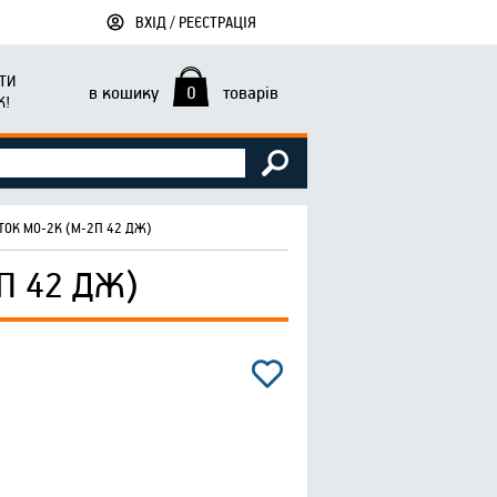
ВХІД / РЕЄСТРАЦІЯ
ТИ
в кошику
0
товарів
К!
ТОК МО-2К (М-2П 42 ДЖ)
П 42 ДЖ)