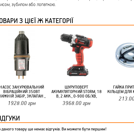
исом, зубилом або лопаткою.
ТМ FARGLASS
ОВАРИ З ЦІЄЇ Ж КАТЕГОРІЇ
КРУЧУЄТЬСЯ КОТИКИ (20ШТ/УП) ОФФ 82 ПАННОЧКА
НАСОС ЗАНУРЮВАЛЬНИЙ
ШУРУПОВЕРТ
ГАЙКА ПРИ
ВІБРАЦІЙНИЙ 350ВТ
АКУМУЛЯТОРНИЙ STORM, 18
КІЛЬЦЕМ ДЛЯ 
НИЖНІЙ ЗАБІР, 3КЛАПАН.,
В, 2 АКК., 0-900 ОБ/ХВ,
213.0
2Л.ХВ. 40М. ФОНТАН 12МІС
БЗП-1-10 ММ INTERTOOL
1928.00
грн
3968.00
грн
КРУЧУЄТЬСЯ КОТИКИ (20ШТ/УП) ОФФ 82 ПАННОЧКА
ІДГУКИ
 даного товару ще немає відгуків. Ви можете бути першим!