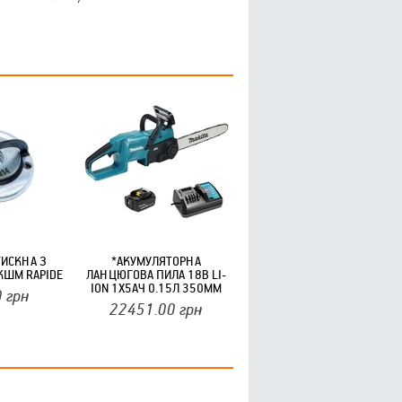
ТИСКНА З
*АКУМУЛЯТОРНА
КШМ RAPIDE
ЛАНЦЮГОВА ПИЛА 18В LI-
ION 1Х5АЧ 0.15Л 350ММ
0
грн
MAKITA,12МІС
22451.00
грн