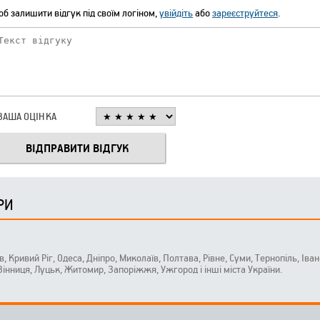
б залишити відгук під своїм логіном,
увійдіть
або
зареєструйтеся
.
ВАША ОЦІНКА
РИ
ів, Кривий Ріг, Одеса, Дніпро, Миколаїв, Полтава, Рівне, Суми, Тернопіль, Ів
 Вінниця, Луцьк, Житомир, Запоріжжя, Ужгород і інші міста України.