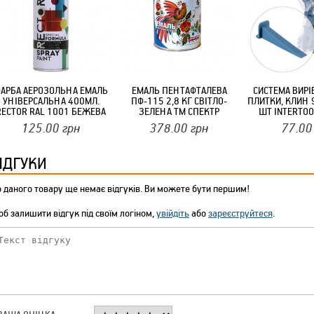
ТМ FARGLASS
АРБА АЕРОЗОЛЬНА ЕМАЛЬ
ЕМАЛЬ ПЕНТАФТАЛЕВА
СИСТЕМА ВИР
УНІВЕРСАЛЬНА 400МЛ.
ПФ-115 2,8 КГ СВІТЛО-
ПЛИТКИ, КЛИН 
КРУЧУЄТЬСЯ КОТИКИ (20ШТ/УП) ОФФ 82 ПАННОЧКА
RECTOR RAL 1001 БЕЖЕВА
ЗЕЛЕНА ТМ СПЕКТР
ШТ INTERTOO
125.00
грн
378.00
грн
77.00
ІДГУКИ
 даного товару ще немає відгуків. Ви можете бути першим!
б залишити відгук під своїм логіном,
увійдіть
або
зареєструйтеся
.
КРУЧУЄТЬСЯ КОТИКИ (20ШТ/УП) ОФФ 82 ПАННОЧКА