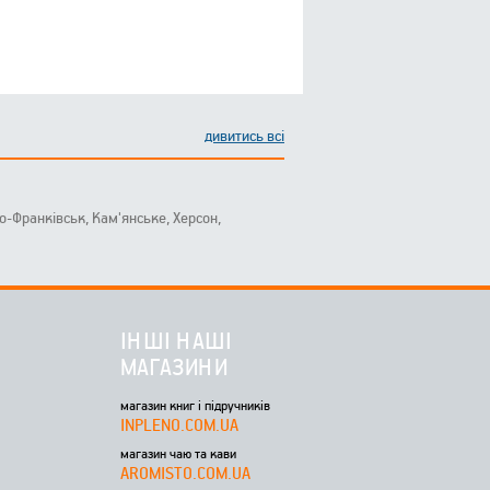
дивитись всі
ано-Франківськ, Кам'янське, Херсон,
ІНШІ НАШІ
МАГАЗИНИ
магазин книг і підручників
INPLENO.COM.UA
магазин чаю та кави
AROMISTO.COM.UA