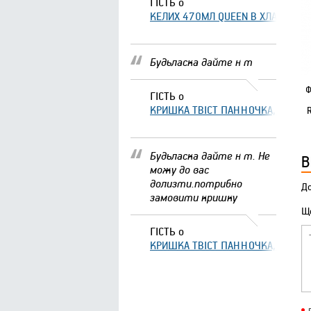
ГІСТЬ
о
КЕЛИХ 470МЛ QUEEN В ХЛАМІНГО 
Будьласка дайте н т
Ф
ГІСТЬ
о
КРИШКА ТВІСТ ПАННОЧКА, ЩО ЗА
Будьласка дайте н т. Не
В
можу до вас
долизти.потрибно
До
замовити кришку
Що
ГІСТЬ
о
КРИШКА ТВІСТ ПАННОЧКА, ЩО ЗА