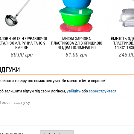
ТМ FARGLASS
ОЛОВНИК ІЗ НЕРЖАВІЮЧОЇ
МИСКА ХАРЧОВА
ЄМНІСТЬ ОД
СТАЛІ 90МЛ, РУЧКА ГАЧОК
ПЛАСТИКОВА 2Л З КРИШКОЮ
ПЛАСТИКОВ
КРУЧУЄТЬСЯ КОТИКИ (20ШТ/УП) ОФФ 82 ПАННОЧКА
EMPIRE
ЯГІДКА ПОЛІМЕРАГРО
118Х118Х
КРИШКОЮ (
80.00
грн
61.00
грн
245.0
ІДГУКИ
 даного товару ще немає відгуків. Ви можете бути першим!
б залишити відгук під своїм логіном,
увійдіть
або
зареєструйтеся
.
КРУЧУЄТЬСЯ КОТИКИ (20ШТ/УП) ОФФ 82 ПАННОЧКА