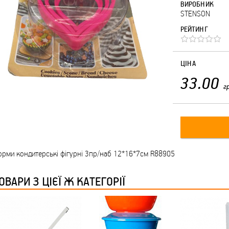
ВИРОБНИК
STENSON
РЕЙТИНГ
ЦІНА
33.00
г
рми кондитерські фігурні 3пр/наб 12*16*7см R88905
ОВАРИ З ЦІЄЇ Ж КАТЕГОРІЇ