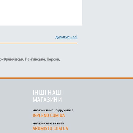
дивитись всі
ано-Франківськ, Кам'янське, Херсон,
ІНШІ НАШІ
МАГАЗИНИ
магазин книг і підручників
INPLENO.COM.UA
магазин чаю та кави
AROMISTO.COM.UA