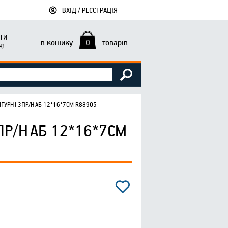
ВХІД / РЕЄСТРАЦІЯ
ТИ
в кошику
0
товарів
К!
ІГУРНІ 3ПР/НАБ 12*16*7СМ R88905
ПР/НАБ 12*16*7СМ