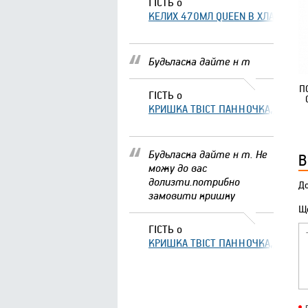
ГІСТЬ
о
КЕЛИХ 470МЛ QUEEN В ХЛАМІНГО 
Будьласка дайте н т
П
ГІСТЬ
о
КРИШКА ТВІСТ ПАННОЧКА, ЩО ЗА
Будьласка дайте н т. Не
В
можу до вас
долизти.потрибно
До
замовити кришку
Що
ГІСТЬ
о
КРИШКА ТВІСТ ПАННОЧКА, ЩО ЗА