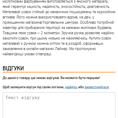
молотковим фарбуванням виготовляється з якісного матеріалу,
який гарантує міцність, надійність, зносостійкість, довговічність.
Металевий совок стійкий до механічних пошкоджень та корозійних
впливів. Його можна використовувати вдома, на дачі, у
приміщеннях магазинів/торгівельних центрах. Особливо потрібний
інвентар для прибирання території за межами житлових будівель.
Товщина леза совка – 2 міліметри. Зручна ручка дозволяє надійно
захопити совок, при цьому низько не нахиляючись. Купити совок
металевий з ручкою можна оптом та в роздріб, оформивши
замовлення в онлайн-магазині Лайнер. Ми пропонуємо
найвигідніші умови співпраці.
ВІДГУКИ
До даного товару ще немає відгуків. Ви можете бути першим!
Щоб залишити відгук під своїм логіном,
увійдіть
або
зареєструйтеся
.