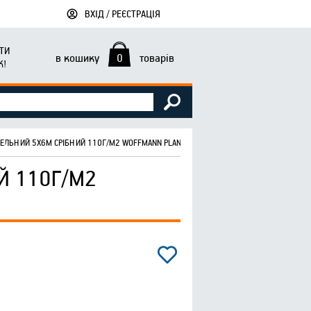
ВХІД / РЕЄСТРАЦІЯ
ТИ
в кошику
0
товарів
К!
ВЕЛЬНИЙ 5Х6М СРІБНИЙ 110Г/М2 WOFFMANN PLANDEKA STANDART
Й 110Г/М2