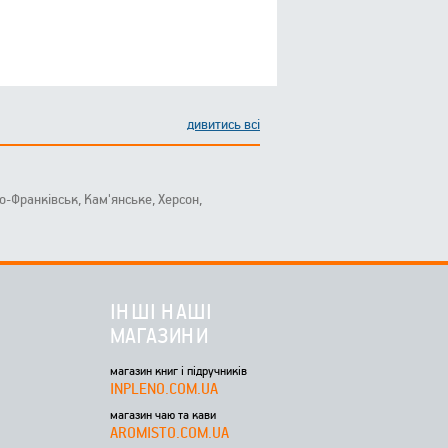
дивитись всі
ано-Франківськ, Кам'янське, Херсон,
ІНШІ НАШІ
МАГАЗИНИ
магазин книг і підручників
INPLENO.COM.UA
магазин чаю та кави
AROMISTO.COM.UA