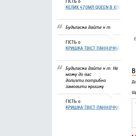
ГІСТЬ
о
КЕЛИХ 470МЛ QUEEN В ХЛАМІНГО 
Будьласка дайте н т
ГІСТЬ
о
КРИШКА ТВІСТ ПАННОЧКА, ЩО ЗА
Будьласка дайте н т. Не
В
можу до вас
долизти.потрибно
До
замовити кришку
Що
ГІСТЬ
о
КРИШКА ТВІСТ ПАННОЧКА, ЩО ЗА