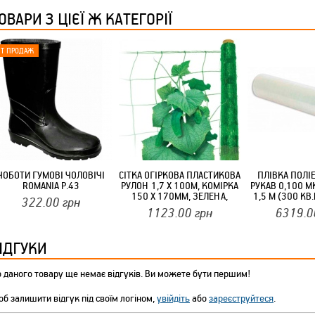
ОВАРИ З ЦІЄЇ Ж КАТЕГОРІЇ
ТМ FARGLASS
КРУЧУЄТЬСЯ КОТИКИ (20ШТ/УП) ОФФ 82 ПАННОЧКА
ЧОБОТИ ГУМОВІ ЧОЛОВІЧІ
СІТКА ОГІРКОВА ПЛАСТИКОВА
ПЛІВКА ПОЛІ
ROMANIA Р.43
РУЛОН 1,7 Х 100М, КОМІРКА
РУКАВ 0,100 МК 
150 Х 170ММ, ЗЕЛЕНА,
1,5 М (300 КВ
322.00
грн
ТОВЩ.0,6 ММ
1123.00
грн
6319.0
ІДГУКИ
КРУЧУЄТЬСЯ КОТИКИ (20ШТ/УП) ОФФ 82 ПАННОЧКА
 даного товару ще немає відгуків. Ви можете бути першим!
б залишити відгук під своїм логіном,
увійдіть
або
зареєструйтеся
.