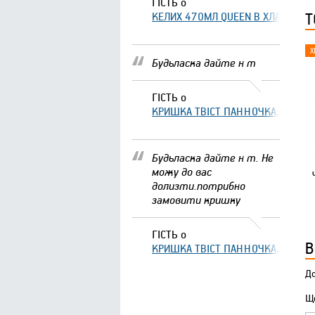
ГІСТЬ
о
Т
КЕЛИХ 470МЛ QUEEN В ХЛАМІНГО 
Будьласка дайте н т
ГІСТЬ
о
КРИШКА ТВІСТ ПАННОЧКА, ЩО ЗА
Будьласка дайте н т. Не
можу до вас
долизти.потрибно
замовити кришку
ГІСТЬ
о
В
КРИШКА ТВІСТ ПАННОЧКА, ЩО ЗА
До
Що