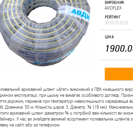
ВИРОБНИК
AVCIFLEX
РЕЙТИНГ
ЦІНА
1900.0
ливальний армований шланг «Агат» виконаний з ПВХ німецького виро
рміном експлуатації, при цьому не вимагає особливого догляду. Призна
ття доріжок, парканів при температурі навколишнього середовища від 
Х. Довжина: 50 м. Кількість шарів: 3. Діаметр: ¾ (18 мм). Максимальни
пити армований шланг діаметром ¾ у потрібній вам кількості ви змо
айнер». У нас ви знайдете великий асортимент поливальних шлангів з
явку на сайті або за телефоном.