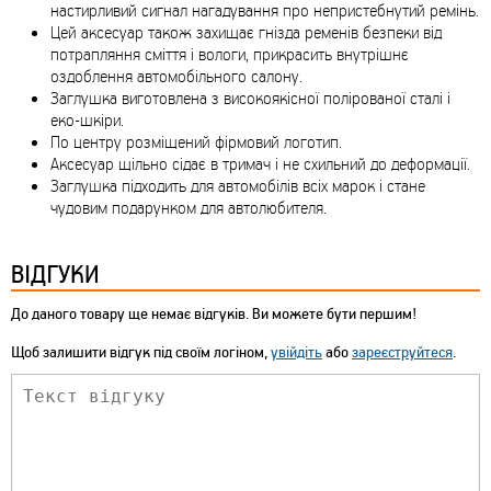
настирливий сигнал нагадування про непристебнутий ремінь.
Цей аксесуар також захищає гнізда ременів безпеки від
потрапляння сміття і вологи, прикрасить внутрішнє
оздоблення автомобільного салону.
Заглушка виготовлена з високоякісної полірованої сталі і
еко-шкіри.
По центру розміщений фірмовий логотип.
Аксесуар щільно сідає в тримач і не схильний до деформації.
Заглушка підходить для автомобілів всіх марок і стане
чудовим подарунком для автолюбителя.
ВІДГУКИ
До даного товару ще немає відгуків. Ви можете бути першим!
Щоб залишити відгук під своїм логіном,
увійдіть
або
зареєструйтеся
.