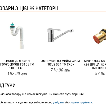
ОВАРИ З ЦІЄЇ Ж КАТЕГОРІЇ
СИФОН ДЛЯ ВАНН
ЗМІШУВАЧ НА МИЙКУ ХРОМ
КРАНБУКСА KB-
ГОФРОСИФОН Г0105 ТМ
FOCUS 004 ТМ CRON
(24 ШЛІЦА, КО
SOLOPLAST
ТМ EUROP
718.00
грн
162.00
грн
57.00
ІДГУКИ
 даного товару ще немає відгуків. Ви можете бути першим!
б залишити відгук під своїм логіном,
увійдіть
або
зареєструйтеся
.