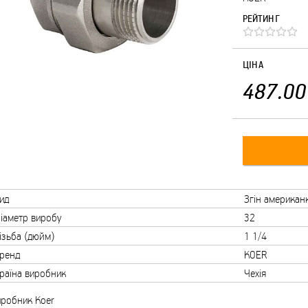
РЕЙТИНГ
ЦІНА
487.00
ид
Згін американ
іаметр виробу
32
ізьба (дюйм)
1 1/4
ренд
KOER
раїна виробник
Чехія
иробник Koer