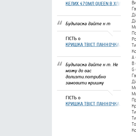
В
КЕЛИХ 470МЛ QUEEN В ХЛАМІНГО 
Га
Ді
Ді
Будьласка дайте н т
Ма
По
ГІСТЬ
о
Р
КРИШКА ТВІСТ ПАННОЧКА, ЩО ЗА
Ти
Ко
A 
B 
Будьласка дайте н т. Не
G 
можу до вас
Га
долизти.потрибно
Ді
замовити кришку
М
М
ГІСТЬ
о
П
КРИШКА ТВІСТ ПАННОЧКА, ЩО ЗА
Кр
Ти
Ти
Т
Ко