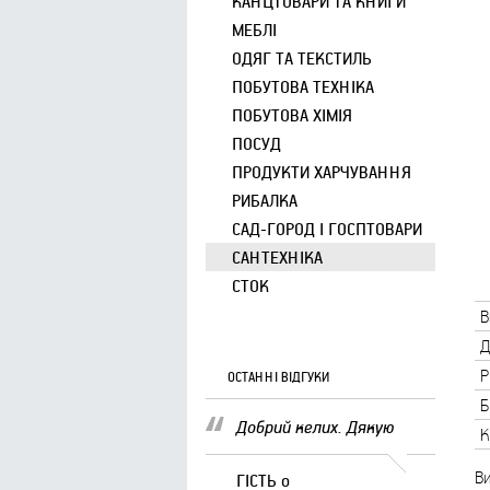
КАНЦТОВАРИ ТА КНИГИ
МЕБЛІ
ОДЯГ ТА ТЕКСТИЛЬ
ПОБУТОВА ТЕХНІКА
ПОБУТОВА ХІМІЯ
ПОСУД
ПРОДУКТИ ХАРЧУВАННЯ
РИБАЛКА
САД-ГОРОД І ГОСПТОВАРИ
САНТЕХНІКА
СТОК
В
Д
Р
ОСТАННІ ВІДГУКИ
Б
Добрий келих. Дякую
К
В
ГІСТЬ
о