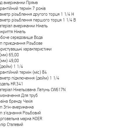
ид американки Пряма
ТМ FARGLASS
рантійний термін 7 років
аметр різьблення другого торця 1 1/4 Н
аметр різьблення першого торця 1 1/4 В
теріал американки Нікель
криття Нікель
обоче середовище Вода
КРУЧУЄТЬСЯ КОТИКИ (20ШТ/УП) ОФФ 82 ПАННОЧКА
п приєднання Різьбове
ристувацькі характеристики
(мм) 65,00
(мм) 49,00
(дюйм) 1 1/4
рантійний термін (міс) 84
аметр підключення (дюйм) 1 1/4
одель KR.341
атеріал Нікельована Латунь CW617N
ризначення Для труб
КРУЧУЄТЬСЯ КОТИКИ (20ШТ/УП) ОФФ 82 ПАННОЧКА
аїна бренду Чехія
п Згін-американка
п з'єднання Різьбовий
орговельна марка KOER
лір Сталевий