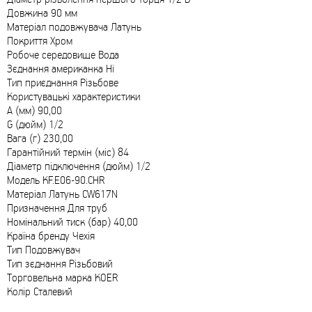
Довжина 90 мм
Матеріал подовжувача Латунь
Покриття Хром
Робоче середовище Вода
Зєднання американка Ні
Тип приєднання Різьбове
Користувацькі характеристики
A (мм) 90,00
G (дюйм) 1/2
Вага (г) 230,00
Гарантійний термін (міс) 84
Діаметр підключення (дюйм) 1/2
Мoдель KF.E06-90.CHR
Матеріал Латунь CW617N
Призначення Для труб
Номінальний тиск (бар) 40,00
Країна бренду Чехія
Тип Подовжувач
Тип зєднання Різьбовий
Торговельна марка KOER
Колір Сталевий