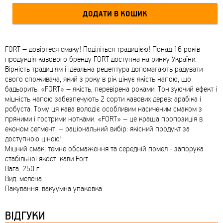
FORT – довіртеся смаку! Поділіться традицією! Понад 16 років
продукція кавового бренду FORT доступна на ринку України.
Вірність традиціям і ідеальна рецептура допомагають радувати
свого споживача, який з року в рік цінує якість напою, що
бадьорить. «FORT» – якість, перевірена роками. Тонізуючий ефект і
міцність напою забезпечують 2 сорти кавових дерев: арабіка і
робуста. Тому ця кава володіє особливим насиченим смаком з
пряними і гострими нотками. «FORT» – це краща пропозиція в
економ сегменті – раціональний вибір: якісний продукт за
доступною ціною!
Міцний смак, темне обсмаження та середній помел - запорука
стабільної якості кави Fort.
Вага: 250 г
Вид: мелена
Пакування: вакуумна упаковка
ВІДГУКИ