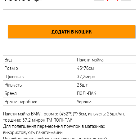
Вид
Пакети-майка
Розмір
45*76см
Щільність
37,2мкрн
Кількість
25шт
Бренд
ПОЛІ-ПАК
Країна виробник
Україна
Пакети-майка BMW , розмір: (452*9)*76см, кількість: 25шт/уп,
товщина: 37,2 мікрон ТМ ПОЛІ-ПАК
Для полегшення перенесення покупок в магазинах
використовують пакети-майки.
Це найпоширеніший вид пакувальної продукції, який