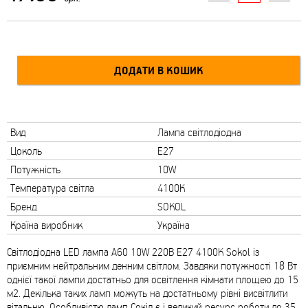
Вид
Лампа світлодіодна
Цоколь
E27
Потужність
10W
Температура світла
4100K
Бренд
SOKOL
Країна виробник
Україна
Світлодіодна LED лампа A60 10W 220В E27 4100К Sokol із
приємним нейтральним денним світлом. Завдяки потужності 18 Вт
однієї такої лампи достатньо для освітлення кімнати площею до 15
м2. Декілька таких ламп можуть на достатньому рівні висвітлити
вітальню. Особливістю ламп Сокіл є і великий ресурс роботи до 35