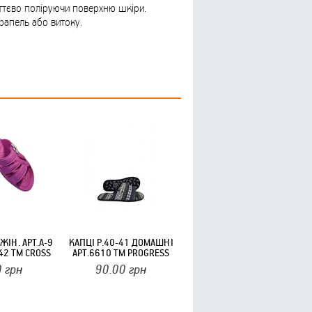
иттєво поліруючи поверхню шкіри.
рапель або витоку.
ЖІН. АРТ.А-9
КАПЦI Р.40-41 ДОМАШНІ
42 ТМ CROSS
АРТ.6610 ТМ PROGRESS
0
грн
90.00
грн