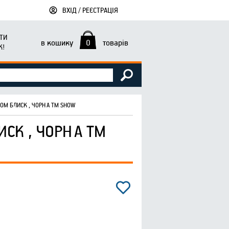
ВХІД / РЕЄСТРАЦІЯ
ТИ
в кошику
0
товарів
К!
РОМ БЛИСК , ЧОРНА ТМ SHOW
ИСК , ЧОРНА ТМ