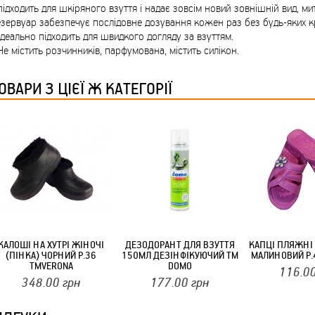
ТМ FARGLASS
підходить для шкіряного взуття і надає зовсім новий зовнішній вид, м
зервуар забезпечує послідовне дозування кожен раз без будь-яких к
Ідеально підходить для швидкого догляду за взуттям.
Не містить розчинників, парфумована, містить силікон.
ОВАРИ З ЦІЄЇ Ж КАТЕГОРІЇ
КРУЧУЄТЬСЯ КОТИКИ (20ШТ/УП) ОФФ 82 ПАННОЧКА
КРУЧУЄТЬСЯ КОТИКИ (20ШТ/УП) ОФФ 82 ПАННОЧКА
КАЛОШІ НА ХУТРІ ЖІНОЧІ
ДЕЗОДОРАНТ ДЛЯ ВЗУТТЯ
КАПЦІ ПЛЯЖНІ 
(ПІНКА) ЧОРНИЙ Р.36
150МЛ ДЕЗІНФІКУЮЧИЙ ТМ
МАЛИНОВИЙ Р.
ТМVERONA
DOMO
116.0
348.00
грн
177.00
грн