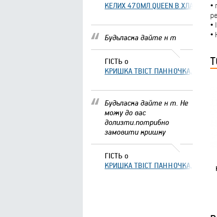
КЕЛИХ 470МЛ QUEEN В ХЛАМІНГО 
• 
ре
• 
• 
Будьласка дайте н т
Т
ГІСТЬ
о
КРИШКА ТВІСТ ПАННОЧКА, ЩО ЗА
Будьласка дайте н т. Не
можу до вас
долизти.потрибно
замовити кришку
ГІСТЬ
о
КРИШКА ТВІСТ ПАННОЧКА, ЩО ЗА