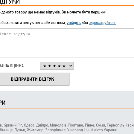
ІДГУКИ
 даного товару ще немає відгуків. Ви можете бути першим!
б залишити відгук під своїм логіном,
увійдіть
або
зареєструйтеся
.
ВАША ОЦІНКА
РИ
ів, Кривий Ріг, Одеса, Дніпро, Миколаїв, Полтава, Рівне, Суми, Тернопіль, Ів
 Вінниця, Луцьк, Житомир, Запоріжжя, Ужгород і інші міста України.