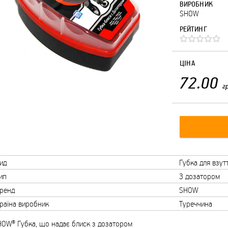
ВИРОБНИК
SHOW
РЕЙТИНГ
ЦІНА
72.00
г
ид
Губка для взут
ип
З дозатором
ренд
SHOW
раїна виробник
Туреччина
HOW® Губка, що надає блиск з дозатором