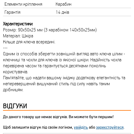
Елементи кріплення
Карабин
Гарантія
14 днів
Характеристики
:
Розмір: 90х50х25 мм (З карабіном 140х50х25мм)
Матеріал: Шкіра
Кільце для ключа всередині.
---
Одним із способів зберегти зовнішній вигляд авто ключа цілим -
ключниці та чохли для ключів із якісної шкіри. Надійність чохла
перевірена часом та гарантується десятками поколінь
користувачів.
Пам'ятайте, що надати вашому іміджу додаткову елегантність та
неперевершений вишуканий стиль під силу навіть таким
дрібницям.
ВІДГУКИ
До даного товару ще немає відгуків. Ви можете бути першим!
Щоб залишити відгук під своїм логіном,
увійдіть
або
зареєструйтеся
.