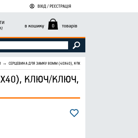
ВХІД / РЕЄСТРАЦІЯ
ТИ
в кошику
0
товарів
К!
И
→
СЕРЦЕВИНА ДЛЯ ЗАМКУ 80ММ (40Х40), КЛЮЧ/КЛЮЧ, PB ЗОЛОТО, 5 КЛЮЧІВ FZB
Х40), КЛЮЧ/КЛЮЧ,