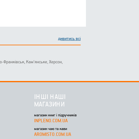
дивитись всі
ано-Франківськ, Кам'янське, Херсон,
ІНШІ НАШІ
МАГАЗИНИ
магазин книг і підручників
INPLENO.COM.UA
магазин чаю та кави
AROMISTO.COM.UA