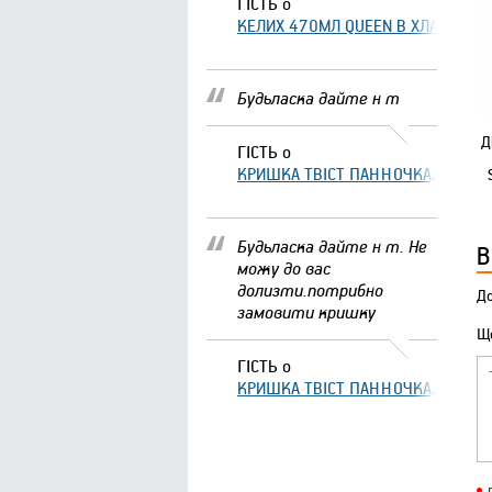
ГІСТЬ
о
КЕЛИХ 470МЛ QUEEN В ХЛАМІНГО 
Будьласка дайте н т
Д
ГІСТЬ
о
КРИШКА ТВІСТ ПАННОЧКА, ЩО ЗА
Будьласка дайте н т. Не
В
можу до вас
долизти.потрибно
До
замовити кришку
Що
ГІСТЬ
о
КРИШКА ТВІСТ ПАННОЧКА, ЩО ЗА