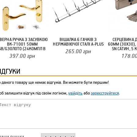
ТМ FARGLASS
ВЕРНА РУЧКА З ЗАСУВКОЮ
ВІШАЛКА 6 ГАЧКІВ З
СЕРЦЕВИНА 
BK-71001 50ММ
НЕРЖАВІЮЧОЇ СТАЛІ A-PLUS
60ММ (30Х30),
КРУЧУЄТЬСЯ КОТИКИ (20ШТ/УП) ОФФ 82 ПАННОЧКА
SB/GЗОЛОТО (24КОМПЛ В
SN САТИН, 5 
265.00
грн
ЯЩ) ФЗБ
397.00
грн
178.0
ІДГУКИ
 даного товару ще немає відгуків. Ви можете бути першим!
б залишити відгук під своїм логіном,
увійдіть
або
зареєструйтеся
.
КРУЧУЄТЬСЯ КОТИКИ (20ШТ/УП) ОФФ 82 ПАННОЧКА