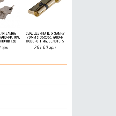
ДЛЯ ЗАМКА
СЕРДЦЕВИНА ДЛЯ ЗАМКУ
 КЛЮЧ/КЛЮЧ,
70ММ (Т35Х35), КЛЮЧ/
КЛЮЧІВ FZB
ПОВОРОТНИК, ЗОЛОТО, 5
КЛЮЧІВ, ЦИНК ZCK ASTEX
0
грн
261.00
грн