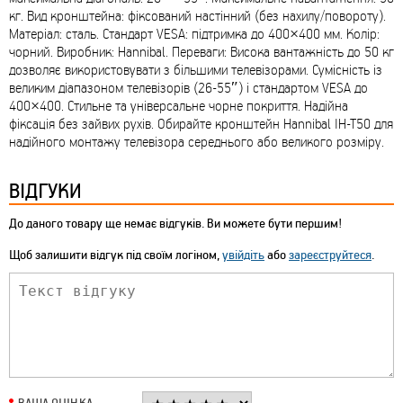
кг. Вид кронштейна: фіксований настінний (без нахилу/повороту).
Матеріал: сталь. Стандарт VESA: підтримка до 400×400 мм. Колір:
чорний. Виробник: Hannibal. Переваги: Висока вантажність до 50 кг
дозволяє використовувати з більшими телевізорами. Сумісність із
великим діапазоном телевізорів (26-55″) і стандартом VESA до
400×400. Стильне та універсальне чорне покриття. Надійна
фіксація без зайвих рухів. Обирайте кронштейн Hannibal IH-T50 для
надійного монтажу телевізора середнього або великого розміру.
ВІДГУКИ
До даного товару ще немає відгуків. Ви можете бути першим!
Щоб залишити відгук під своїм логіном,
увійдіть
або
зареєструйтеся
.
ВАША ОЦІНКА