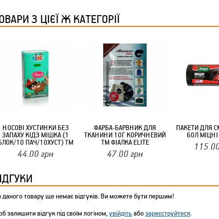
ТМ FARGLASS
ОВАРИ З ЦІЄЇ Ж КАТЕГОРІЇ
КРУЧУЄТЬСЯ КОТИКИ (20ШТ/УП) ОФФ 82 ПАННОЧКА
НОСОВІ ХУСТИНКИ БЕЗ
ФАРБА-БАРВНИК ДЛЯ
ПАКЕТИ ДЛЯ С
ЗАПАХУ КІДЗ МІШКА (1
ТКАНИНИ 10Г КОРИЧНЕВИЙ
60Л МІЦНІ
БЛОК/10 ПАЧ/10ХУСТ) ТМ
ТМ ФІАЛКА ELITE
115.0
АЛСУ-ПАК
44.00
грн
47.00
грн
КРУЧУЄТЬСЯ КОТИКИ (20ШТ/УП) ОФФ 82 ПАННОЧКА
ІДГУКИ
 даного товару ще немає відгуків. Ви можете бути першим!
б залишити відгук під своїм логіном,
увійдіть
або
зареєструйтеся
.