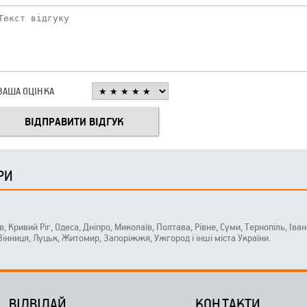
ВАША ОЦІНКА
РИ
ів, Кривий Ріг, Одеса, Дніпро, Миколаїв, Полтава, Рівне, Суми, Тернопіль, Ів
 Вінниця, Луцьк, Житомир, Запоріжжя, Ужгород і інші міста України.
ВІДВІДАЙ
КОНТАКТИ