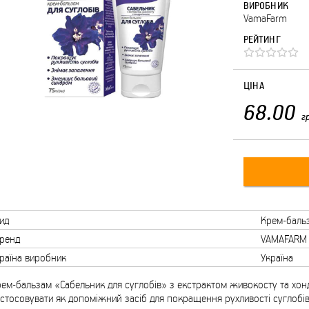
ВИРОБНИК
VamaFarm
РЕЙТИНГ
ЦІНА
68.00
г
ид
Крем-баль
ренд
VAMAFARM
раїна виробник
Україна
ем-бальзам «Сабельник для суглобів» з екстрактом живокосту та хо
стосовувати як допоміжний засіб для покращення рухливості суглобів