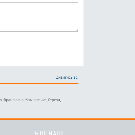
дивитись всі
ано-Франківськ, Кам'янське, Херсон,
ІНШІ НАШІ