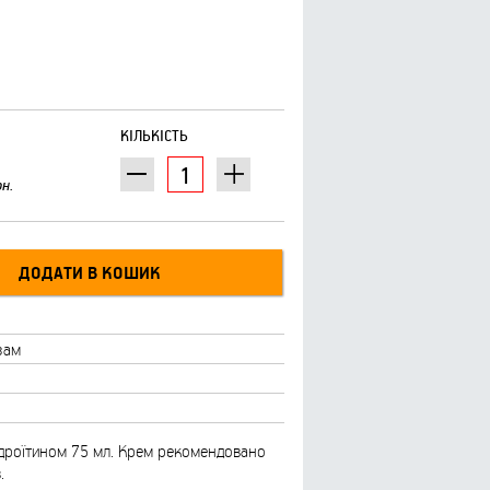
КІЛЬКІСТЬ
рн.
зам
ндроїтином 75 мл. Крем рекомендовано
.