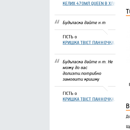
КЕЛИХ 470МЛ QUEEN В ХЛАМІНГО 
Т
Будьласка дайте н т
ГІСТЬ
о
КРИШКА ТВІСТ ПАННОЧКА, ЩО ЗА
Будьласка дайте н т. Не
можу до вас
долизти.потрибно
замовити кришку
ГІСТЬ
о
КРИШКА ТВІСТ ПАННОЧКА, ЩО ЗА
В
До
Що