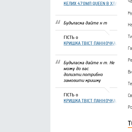
Ча
КЕЛИХ 470МЛ QUEEN В ХЛАМІНГО 
Ку
Будьласка дайте н т
На
Ти
ГІСТЬ
о
КРИШКА ТВІСТ ПАННОЧКА, ЩО ЗА
Га
Ре
Будьласка дайте н т. Не
можу до вас
Ви
долизти.потрибно
замовити кришку
Те
ГІСТЬ
о
Св
КРИШКА ТВІСТ ПАННОЧКА, ЩО ЗА
Ро
Т