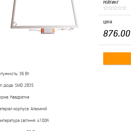
РЕЙТИНГ
ЦІНА
876.00
тужність: 36 Вт
п діода: SMD 2835
орма: Квадратна
теріал корпуса: Алюміній
мпература світіння: 4100К