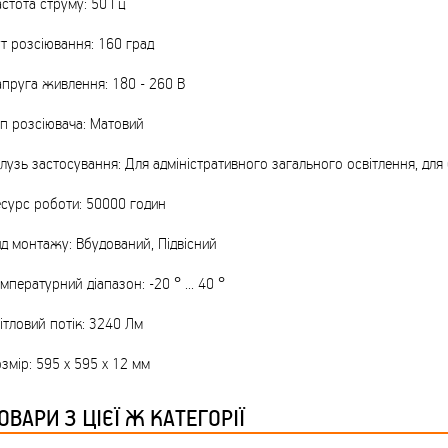
стота струму: 50 Гц
ТМ FARGLASS
т розсіювання: 160 град
пруга живлення: 180 - 260 В
п розсіювача: Матовий
КРУЧУЄТЬСЯ КОТИКИ (20ШТ/УП) ОФФ 82 ПАННОЧКА
лузь застосування: Для адміністративного загального освітлення, для
сурс роботи: 50000 годин
д монтажу: Вбудований, Підвісний
мпературний діапазон: -20 ° ... 40 °
ітловий потік: 3240 Лм
КРУЧУЄТЬСЯ КОТИКИ (20ШТ/УП) ОФФ 82 ПАННОЧКА
змір: 595 х 595 х 12 мм
ОВАРИ З ЦІЄЇ Ж КАТЕГОРІЇ