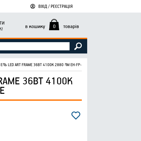
ВХІД / РЕЄСТРАЦІЯ
ТИ
в кошику
0
товарів
К!
ЕЛЬ LED ART FRAME 36ВТ 4100К 2880 ЛМ EH-FP-4 ТМELECTROHOUSE
RAME 36ВТ 4100К
E