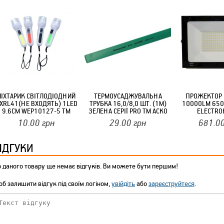
ЛІХТАРИК СВІТЛОДІОДНИЙ
ТЕРМОУСАДЖУВАЛЬНА
ПРОЖЕКТОР 
ХRL41(НЕ ВХОДЯТЬ) 1LED
ТРУБКА 16,0/8,0 ШТ. (1М)
10000LM 650
9.6СМ WEP10127-5 ТМ
ЗЕЛЕНА СЕРІЇ PRO ТМ АСКО
ELECTRO
STENSON
10.00
грн
29.00
грн
681.0
ІДГУКИ
 даного товару ще немає відгуків. Ви можете бути першим!
б залишити відгук під своїм логіном,
увійдіть
або
зареєструйтеся
.