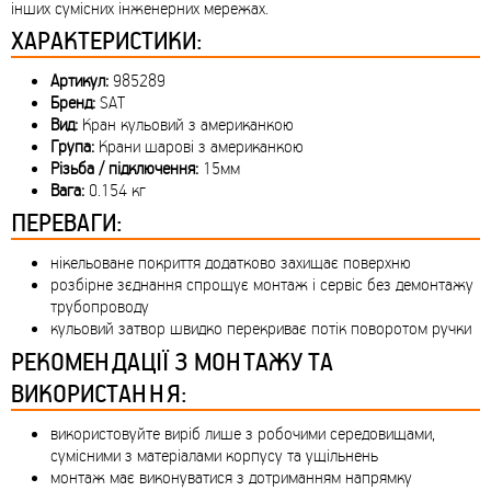
інших сумісних інженерних мережах.
ХАРАКТЕРИСТИКИ:
Артикул:
985289
Бренд:
SAT
Вид:
Кран кульовий з американкою
Група:
Крани шарові з американкою
Різьба / підключення:
15мм
Вага:
0.154 кг
ПЕРЕВАГИ:
нікельоване покриття додатково захищає поверхню
розбірне зєднання спрощує монтаж і сервіс без демонтажу
трубопроводу
кульовий затвор швидко перекриває потік поворотом ручки
РЕКОМЕНДАЦІЇ З МОНТАЖУ ТА
ВИКОРИСТАННЯ:
використовуйте виріб лише з робочими середовищами,
сумісними з матеріалами корпусу та ущільнень
монтаж має виконуватися з дотриманням напрямку