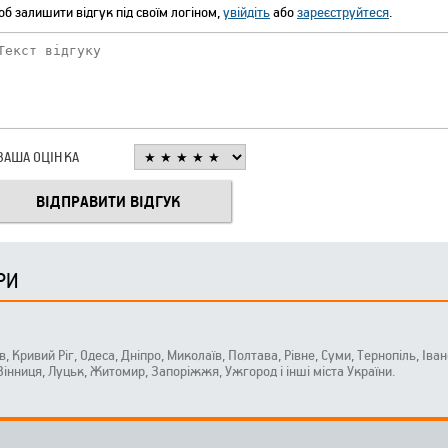
б залишити відгук під своїм логіном,
увійдіть
або
зареєструйтеся
.
ВАША ОЦІНКА
РИ
ів, Кривий Ріг, Одеса, Дніпро, Миколаїв, Полтава, Рівне, Суми, Тернопіль, Ів
 Вінниця, Луцьк, Житомир, Запоріжжя, Ужгород і інші міста України.