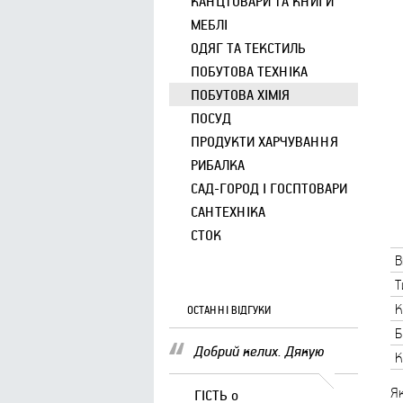
КАНЦТОВАРИ ТА КНИГИ
МЕБЛІ
ОДЯГ ТА ТЕКСТИЛЬ
ПОБУТОВА ТЕХНІКА
ПОБУТОВА ХІМІЯ
ПОСУД
ПРОДУКТИ ХАРЧУВАННЯ
РИБАЛКА
САД-ГОРОД І ГОСПТОВАРИ
САНТЕХНІКА
СТОК
В
Т
К
ОСТАННІ ВІДГУКИ
Б
Добрий келих. Дякую
К
Як
ГІСТЬ
о