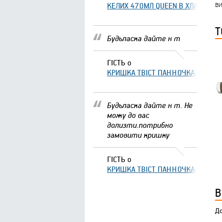
ви
КЕЛИХ 470МЛ QUEEN В ХЛАМІНГО 
Т
Будьласка дайте н т
ГІСТЬ
о
КРИШКА ТВІСТ ПАННОЧКА, ЩО ЗА
Будьласка дайте н т. Не
можу до вас
долизти.потрибно
замовити кришку
ГІСТЬ
о
КРИШКА ТВІСТ ПАННОЧКА, ЩО ЗА
В
До