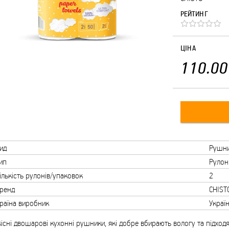
РЕЙТИНГ
ЦІНА
110.00
ид
Рушни
ип
Рулон
ількість рулонів/упаковок
2
ренд
CHIST
раїна виробник
Украї
існі двошарові кухонні рушники, які добре вбирають вологу та підход