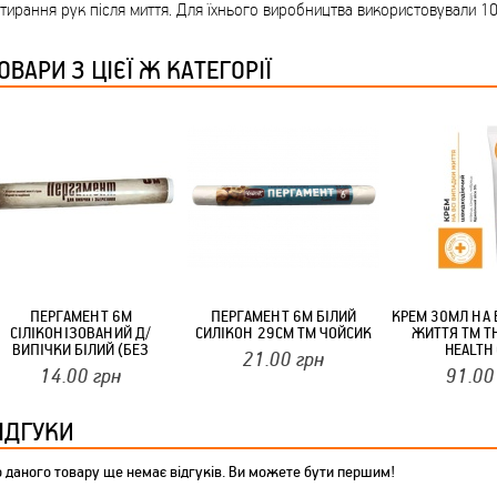
тирання рук після миття. Для їхнього виробництва використовували 
ТМ FARGLASS
ОВАРИ З ЦІЄЇ Ж КАТЕГОРІЇ
КРУЧУЄТЬСЯ КОТИКИ (20ШТ/УП) ОФФ 82 ПАННОЧКА
ПЕРГАМЕНТ 6М
ПЕРГАМЕНТ 6М БІЛИЙ
КРЕМ 30МЛ НА 
СІЛІКОНІЗОВАНИЙ Д/
СИЛІКОН 29СМ ТМ ЧОЙСИК
ЖИТТЯ ТМ T
ВИПІЧКИ БІЛИЙ (БЕЗ
HEALTH
21.00
грн
ВТУЛКИ) ТМ PRODOM
14.00
грн
91.00
КРУЧУЄТЬСЯ КОТИКИ (20ШТ/УП) ОФФ 82 ПАННОЧКА
ІДГУКИ
 даного товару ще немає відгуків. Ви можете бути першим!