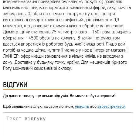
інтернет-магазині приваблива будь-якому покупцю) дозволяє
максимально швидко впоратися з видаленням фарби, лаку, іржі та
забруднень. Особливістю такого інструменту є те, що при
виготовленні використовується рифлений дріт діаметром 0,3
міліметрів, що дозволяє отримати якісно оброблену поверхню.
Діаметр щітки становить 75 міліметрів, вага – 150 грам, швидкість
обертання – 4500 обертів на хвилину. З таким інструментом
вдасться впоратися із роботою будь-якої складності. Якщо вам
потрібна чашка щітка, купити її можна у нас в інтернет-магазині
ЛАЙНЕР, оформивши замовлення в кілька кліків, не виходячи з
дому. Доставка у будь-яку точку країни. Для мешканців Кривого
Рогу можливий самовивіз зі складу.
ВІДГУКИ
До даного товару ще немає відгуків. Ви можете бути першим!
Щоб залишити відгук під своїм логіном,
увійдіть
або
зареєструйтеся
.