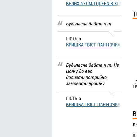
КЕЛИХ 470МЛ QUEEN В ХЛАМІНГО 
Т
Будьласка дайте н т
ГІСТЬ
о
КРИШКА ТВІСТ ПАННОЧКА, ЩО ЗА
Будьласка дайте н т. Не
можу до вас
долизти.потрибно
замовити кришку
Т
ГІСТЬ
о
КРИШКА ТВІСТ ПАННОЧКА, ЩО ЗА
В
До
Що