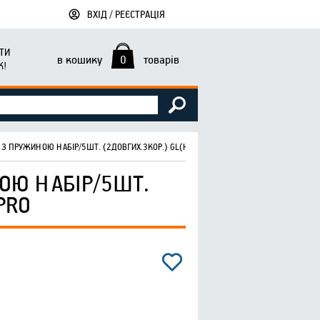
ВХІД / РЕЄСТРАЦІЯ
ТИ
в кошику
0
товарів
К!
З ПРУЖИНОЮ НАБІР/5ШТ. (2ДОВГИХ.3КОР.) GL(H) ТМ START PRO
ОЮ НАБІР/5ШТ.
PRO