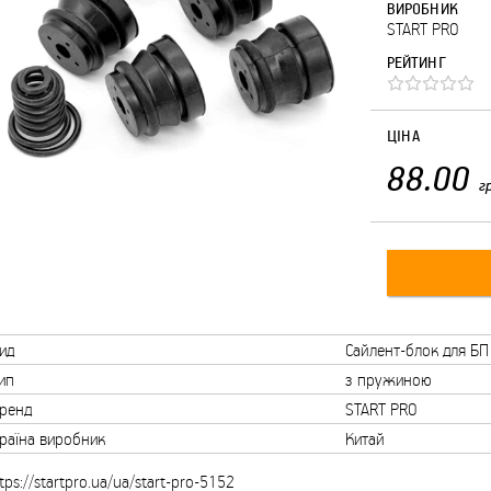
ВИРОБНИК
START PRO
РЕЙТИНГ
ЦІНА
88.00
г
ид
Сайлент-блок для БП
ип
з пружиною
ренд
START PRO
раїна виробник
Китай
tps://startpro.ua/ua/start-pro-5152