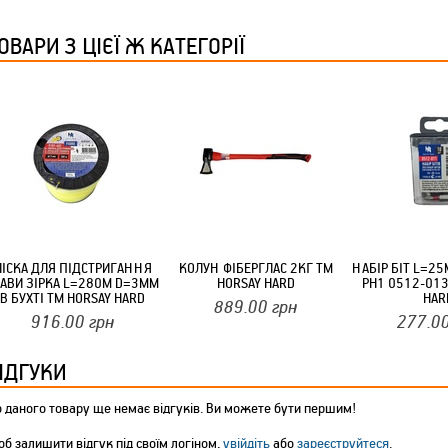
ТМ FARGLASS
ОВАРИ З ЦІЄЇ Ж КАТЕГОРІЇ
КРУЧУЄТЬСЯ КОТИКИ (20ШТ/УП) ОФФ 82 ПАННОЧКА
ЛІСКА ДЛЯ ПІДСТРИГАННЯ
КОЛУН ФІБЕРГЛАС 2КГ ТМ
НАБІР БІТ L=2
РАВИ ЗІРКА L=280М D=3ММ
HORSAY HARD
PH1 0512-013
В БУХТІ ТМ HORSAY HARD
HAR
889.00
грн
916.00
грн
277.0
КРУЧУЄТЬСЯ КОТИКИ (20ШТ/УП) ОФФ 82 ПАННОЧКА
ІДГУКИ
 даного товару ще немає відгуків. Ви можете бути першим!
б залишити відгук під своїм логіном,
увійдіть
або
зареєструйтеся
.