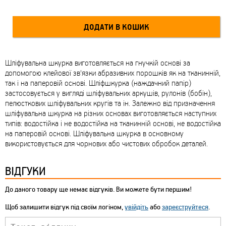
Шліфувальна шкурка виготовляється на гнучкій основі за
допомогою клейової зв'язки абразивних порошків як на тканинній,
так і на паперовій основі. Шліфшкурка (наждачний папір)
застосовується у вигляді шліфувальних аркушів, рулонів (бобін),
пелюсткових шліфувальних кругів та ін. Залежно від призначення
шліфувальна шкурка на різних основах виготовляється наступних
типів: водостійка і не водостійка на тканинній основі, не водостійка
на паперовій основі. Шліфувальна шкурка в основному
використовується для чорнових або чистових обробок деталей.
ВІДГУКИ
До даного товару ще немає відгуків. Ви можете бути першим!
Щоб залишити відгук під своїм логіном,
увійдіть
або
зареєструйтеся
.