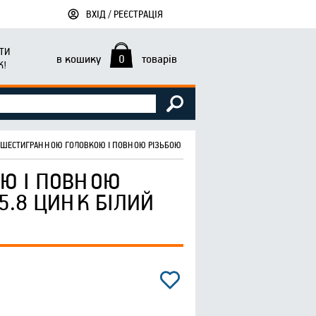
ВХІД / РЕЄСТРАЦІЯ
ТИ
в кошику
0
товарів
К!
 ШЕСТИГРАННОЮ ГОЛОВКОЮ І ПОВНОЮ РІЗЬБОЮ М8Х40 DIN 933 КЛ. МІЦ. 5.8 ЦИНК БІ
Ю І ПОВНОЮ
 5.8 ЦИНК БІЛИЙ