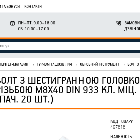
 ТА БОНУСИ
КОНТАКТИ
ПН–ПТ: 9:00–18:00
ЗАМОВИ
СБ: 10:00–17:00
ДЗВІНО
ТЕРНЕТ-МАГАЗИН
→
ТУРИЗМ ТА ДОЗВІЛЛЯ
→
ОБРОБНИЙ ІНСТРУМЕНТ
→
БОЛТ З
БОЛТ З ШЕСТИГРАННОЮ ГОЛОВКО
РІЗЬБОЮ М8Х40 DIN 933 КЛ. МІЦ.
(ПАЧ. 20 ШТ.)
КОД ТОВАРУ
497818
НАЯВНІСТЬ