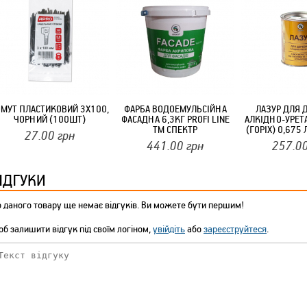
ТМ FARGLASS
КРУЧУЄТЬСЯ КОТИКИ (20ШТ/УП) ОФФ 82 ПАННОЧКА
ОМУТ ПЛАСТИКОВИЙ 3Х100,
ФАРБА ВОДОЕМУЛЬСІЙНА
ЛАЗУР ДЛЯ 
ЧОРНИЙ (100ШТ)
ФАСАДНА 6,3КГ PROFI LINE
АЛКІДНО-УРЕТ
ТМ СПЕКТР
(ГОРІХ) 0,675
27.00
грн
441.00
грн
257.0
ІДГУКИ
 даного товару ще немає відгуків. Ви можете бути першим!
б залишити відгук під своїм логіном,
увійдіть
або
зареєструйтеся
.
КРУЧУЄТЬСЯ КОТИКИ (20ШТ/УП) ОФФ 82 ПАННОЧКА