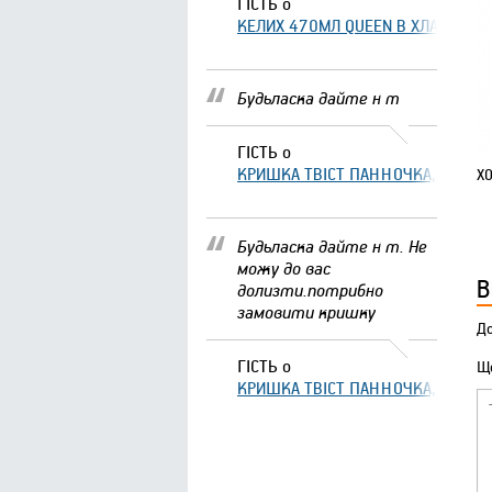
ГІСТЬ
о
КЕЛИХ 470МЛ QUEEN В ХЛАМІНГО 
Будьласка дайте н т
ГІСТЬ
о
КРИШКА ТВІСТ ПАННОЧКА, ЩО ЗА
Х
Будьласка дайте н т. Не
можу до вас
В
долизти.потрибно
замовити кришку
До
ГІСТЬ
о
Що
КРИШКА ТВІСТ ПАННОЧКА, ЩО ЗА