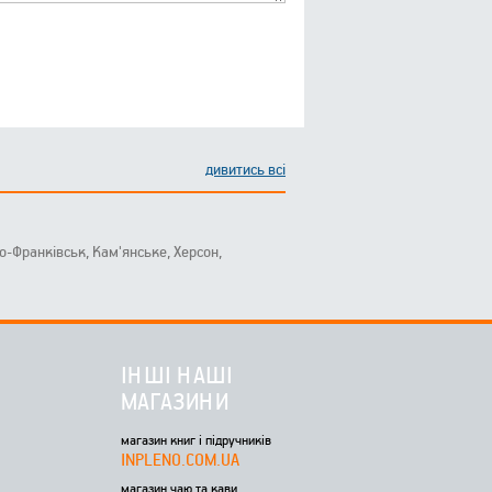
дивитись всі
ано-Франківськ, Кам'янське, Херсон,
ІНШІ НАШІ
МАГАЗИНИ
магазин книг і підручників
INPLENO.COM.UA
магазин чаю та кави