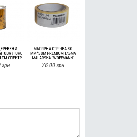
ДЕРЕВЕНИ
МАЛЯРНА СТРІЧКА 30
АНОВА ЛЮКС
ММ*50М PREMIUM TASMA
 Л ТМ СПЕКТР
MALARSKA "WOFFMANN"
40РОЛ/ЯЩ
0
грн
76.00
грн