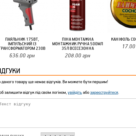
ТМ FARGLASS
ПАЯЛЬНИК 175ВТ,
ПІНА МОНТАЖНА
КАНІФОЛЬ СО
ІМПУЛЬСНИЙ ІЗ
МОНТАЖНИК РУЧНА 500МЛ
17.00
КРУЧУЄТЬСЯ КОТИКИ (20ШТ/УП) ОФФ 82 ПАННОЧКА
ТРАНСФОРМАТОРОМ 230В
35Л ВСЕСЕЗОННА
INTERTOOL
636.00
грн
208.00
грн
ІДГУКИ
 даного товару ще немає відгуків. Ви можете бути першим!
б залишити відгук під своїм логіном,
увійдіть
або
зареєструйтеся
.
КРУЧУЄТЬСЯ КОТИКИ (20ШТ/УП) ОФФ 82 ПАННОЧКА