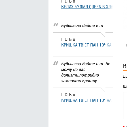
ГІСТЬ
о
КЕЛИХ 470МЛ QUEEN В ХЛАМІНГО 
Будьласка дайте н т
ГІСТЬ
о
КРИШКА ТВІСТ ПАННОЧКА, ЩО ЗА
Будьласка дайте н т. Не
В
можу до вас
долизти.потрибно
До
замовити кришку
Що
ГІСТЬ
о
КРИШКА ТВІСТ ПАННОЧКА, ЩО ЗА