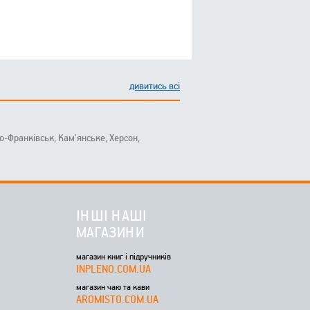
дивитись всі
ано-Франківськ, Кам'янське, Херсон,
ІНШІ НАШІ
МАГАЗИНИ
магазин книг і підручників
INPLENO.COM.UA
магазин чаю та кави
AROMISTO.COM.UA