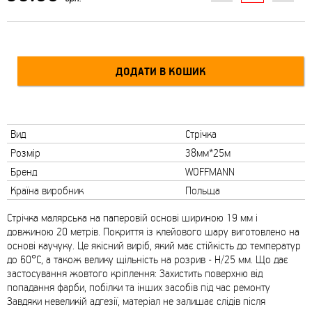
Вид
Стрічка
Розмір
38мм*25м
Бренд
WOFFMANN
Країна виробник
Польща
Стрічка малярська на паперовій основі шириною 19 мм і
довжиною 20 метрів. Покриття із клейового шару виготовлено на
основі каучуку. Це якісний виріб, який має стійкість до температур
до 60°С, а також велику щільність на розрив - Н/25 мм. Що дає
застосування жовтого кріплення: Захистить поверхню від
попадання фарби, побілки та інших засобів під час ремонту
Завдяки невеликій адгезії, матеріал не залишає слідів після