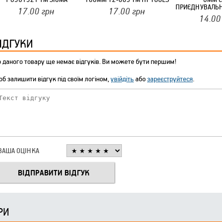
ПРИЄДНУВАЛЬН
17.00
грн
17.00
грн
1/4 ДЮЙМА ТМ 
14.00
ІДГУКИ
 даного товару ще немає відгуків. Ви можете бути першим!
б залишити відгук під своїм логіном,
увійдіть
або
зареєструйтеся
.
ВАША ОЦІНКА
РИ