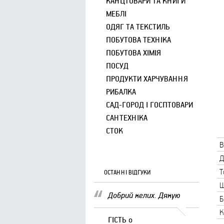
КАНЦТОВАРИ ТА КНИГИ
МЕБЛІ
ОДЯГ ТА ТЕКСТИЛЬ
ПОБУТОВА ТЕХНІКА
ПОБУТОВА ХІМІЯ
ПОСУД
ПРОДУКТИ ХАРЧУВАННЯ
РИБАЛКА
САД-ГОРОД І ГОСПТОВАРИ
САНТЕХНІКА
СТОК
В
Д
Т
ОСТАННІ ВІДГУКИ
Ш
Добрий келих. Дякую
Б
К
ГІСТЬ
о