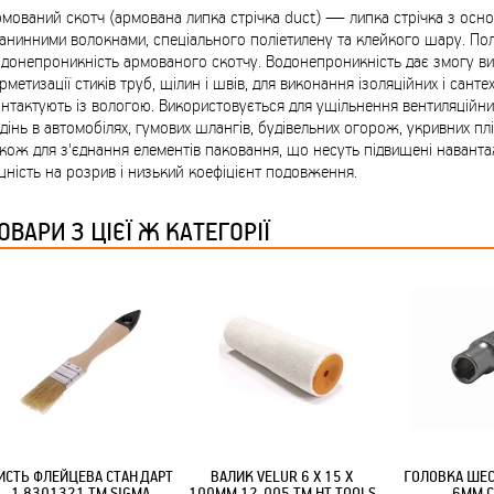
ТМ FARGLASS
мований скотч (армована липка стрічка duct) — липка стрічка з осно
анинними волокнами, спеціального поліетилену та клейкого шару. По
донепроникність армованого скотчу. Водонепроникність дає змогу в
рметизації стиків труб, щілин і швів, для виконання ізоляційних і санте
нтактують із вологою. Використовується для ущільнення вентиляційни
дінь в автомобілях, гумових шлангів, будівельних огорож, укривних пл
кож для з'єднання елементів паковання, що несуть підвищені наванта
КРУЧУЄТЬСЯ КОТИКИ (20ШТ/УП) ОФФ 82 ПАННОЧКА
цність на розрив і низький коефіцієнт подовження.
ОВАРИ З ЦІЄЇ Ж КАТЕГОРІЇ
КРУЧУЄТЬСЯ КОТИКИ (20ШТ/УП) ОФФ 82 ПАННОЧКА
ИСТЬ ФЛЕЙЦЕВА СТАНДАРТ
ВАЛИК VELUR 6 Х 15 Х
ГОЛОВКА ШЕ
1 8301321 ТМ SIGMA
100ММ 12-005 ТМ HT TOOLS
6ММ C