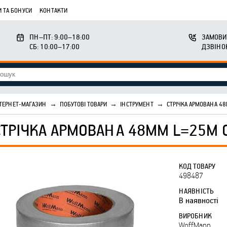
 ТА БОНУСИ
КОНТАКТИ
ПН–ПТ: 9:00–18:00
ЗАМОВИ
СБ: 10:00–17:00
ДЗВІНО
ТЕРНЕТ-МАГАЗИН
→
ПОБУТОВІ ТОВАРИ
→
ІНСТРУМЕНТ
→
СТРІЧКА АРМОВАНА 4
СТРІЧКА АРМОВАНА 48ММ L=25М 
КОД ТОВАРУ
498487
НАЯВНІСТЬ
В наявності
ВИРОБНИК
WoffMann