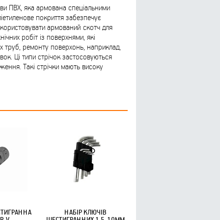
ви ПВХ, яка армована спеціальними
ліетиленове покриття забезпечує
икористовувати армований скотч для
хнічних робіт із поверхнями, які
х труб, ремонту поверхонь, наприклад,
івок. Ці типи стрічок застосовуються
ження. Такі стрічки мають високу
СТИГРАННА
НАБІР КЛЮЧІВ
R-V
ШЕСТИГРАННИХ 1,5-10ММ