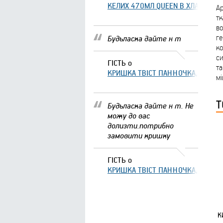
КЕЛИХ 470МЛ QUEEN В ХЛАМІНГО 
Ар
тк
во
ге
Будьласка дайте н т
ко
си
ГІСТЬ
о
та
КРИШКА ТВІСТ ПАННОЧКА, ЩО ЗА
мі
Т
Будьласка дайте н т. Не
можу до вас
долизти.потрибно
замовити кришку
ГІСТЬ
о
КРИШКА ТВІСТ ПАННОЧКА, ЩО ЗА
К