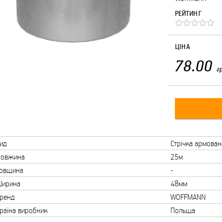
РЕЙТИНГ
ЦІНА
78.00
г
ид
Стрічка армован
овжина
25м
овщина
-
ирина
48мм
ренд
WOFFMANN
раїна виробник
Польща