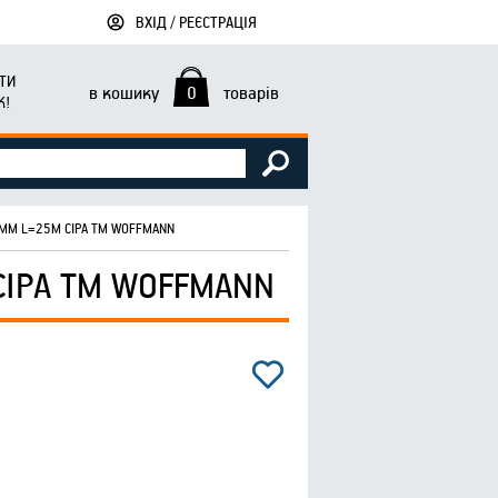
ВХІД / РЕЄСТРАЦІЯ
ТИ
в кошику
0
товарів
К!
8ММ L=25М СІРА ТМ WOFFMANN
СІРА ТМ WOFFMANN