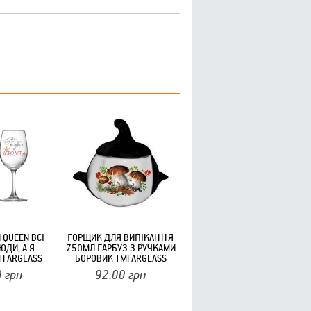
 QUEEN ВСІ
ГОРЩИК ДЛЯ ВИПІКАННЯ
ЮДИ, А Я
750МЛ ГАРБУЗ З РУЧКАМИ
 FARGLASS
БОРОВИК ТМFARGLASS
0
грн
92.00
грн