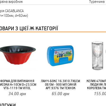
раїна виробник
Туреччина
ТМ FARGLASS
ерія CASABLANCA
(h=100мм, d=92мм)
ОВАРИ З ЦІЄЇ Ж КАТЕГОРІЇ
КРУЧУЄТЬСЯ КОТИКИ (20ШТ/УП) ОФФ 82 ПАННОЧКА
КРУЧУЄТЬСЯ КОТИКИ (20ШТ/УП) ОФФ 82 ПАННОЧКА
ФОРМА ДЛЯ ВИПІКАННЯ
ЛАНЧ-БОКС 16.3Х10.7Х6СМ
КЕЛИХ 470МЛ
ИСОКА H=10СМ D=23,5СМ
ОБ'ЄМ - 900 МЛ СИНІЙ
ЛЮДИ ЯК Л
VT6-1119 ТМ VITOL
АРТ.9376 ТМ ТЕХНОК
КОРОЛЕВА ТМ
34.00
грн
65.00
грн
155.0
ІДГУКИ