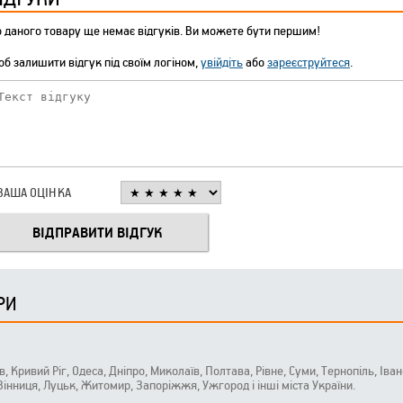
 даного товару ще немає відгуків. Ви можете бути першим!
б залишити відгук під своїм логіном,
увійдіть
або
зареєструйтеся
.
ВАША ОЦІНКА
РИ
ів, Кривий Ріг, Одеса, Дніпро, Миколаїв, Полтава, Рівне, Суми, Тернопіль, Ів
 Вінниця, Луцьк, Житомир, Запоріжжя, Ужгород і інші міста України.