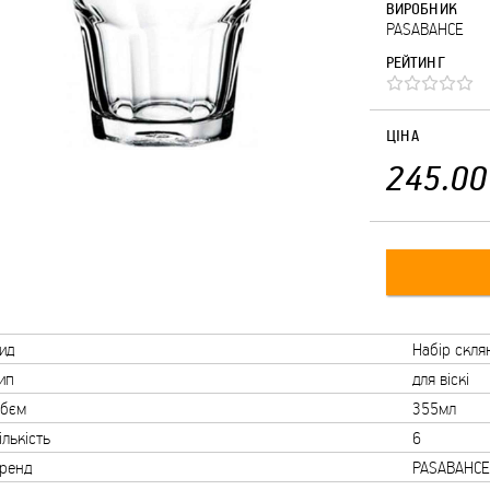
ВИРОБНИК
PASABAHCE
РЕЙТИНГ
ЦІНА
245.00
ид
Набір скля
ип
для віскі
бєм
355мл
ількість
6
ренд
PASABAHCE