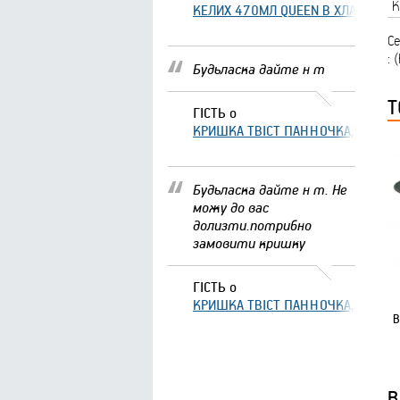
К
КЕЛИХ 470МЛ QUEEN В ХЛАМІНГО 
С
: 
Будьласка дайте н т
Т
ГІСТЬ
о
КРИШКА ТВІСТ ПАННОЧКА, ЩО ЗА
Будьласка дайте н т. Не
можу до вас
долизти.потрибно
замовити кришку
ГІСТЬ
о
КРИШКА ТВІСТ ПАННОЧКА, ЩО ЗА
В
В