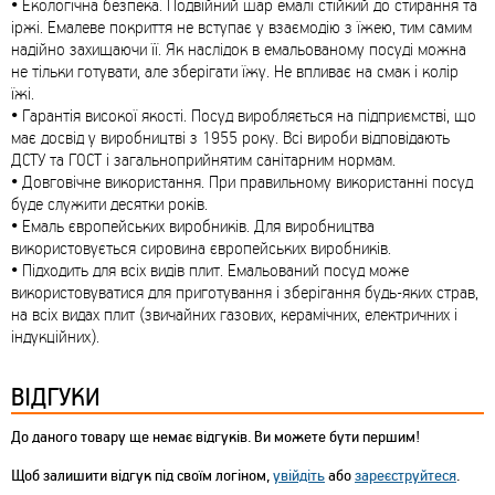
• Екологічна безпека. Подвійний шар емалі стійкий до стирання та
іржі. Емалеве покриття не вступає у взаємодію з їжею, тим самим
надійно захищаючи її. Як наслідок в емальованому посуді можна
не тільки готувати, але зберігати їжу. Не впливає на смак і колір
їжі.
• Гарантія високої якості. Посуд виробляється на підприємстві, що
має досвід у виробництві з 1955 року. Всі вироби відповідають
ДСТУ та ГОСТ і загальноприйнятим санітарним нормам.
• Довговічне використання. При правильному використанні посуд
буде служити десятки років.
• Емаль європейських виробників. Для виробництва
використовується сировина європейських виробників.
• Підходить для всіх видів плит. Емальований посуд може
використовуватися для приготування і зберігання будь-яких страв,
на всіх видах плит (звичайних газових, керамічних, електричних і
індукційних).
ВІДГУКИ
До даного товару ще немає відгуків. Ви можете бути першим!
Щоб залишити відгук під своїм логіном,
увійдіть
або
зареєструйтеся
.