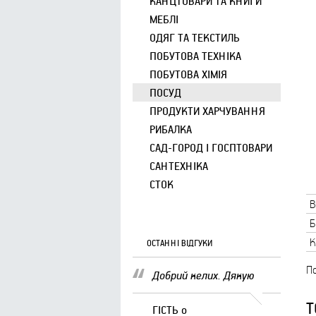
КАНЦТОВАРИ ТА КНИГИ
МЕБЛІ
ОДЯГ ТА ТЕКСТИЛЬ
ПОБУТОВА ТЕХНІКА
ПОБУТОВА ХІМІЯ
ПОСУД
ПРОДУКТИ ХАРЧУВАННЯ
РИБАЛКА
САД-ГОРОД І ГОСПТОВАРИ
САНТЕХНІКА
СТОК
В
Б
К
ОСТАННІ ВІДГУКИ
По
Добрий келих. Дякую
Т
ГІСТЬ
о