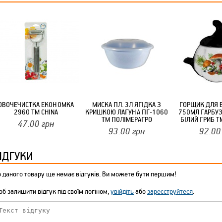
ТМ FARGLASS
КРУЧУЄТЬСЯ КОТИКИ (20ШТ/УП) ОФФ 82 ПАННОЧКА
ОВОЧЕЧИСТКА ЕКОНОМКА
МИСКА ПЛ. 3Л ЯГІДКА З
ГОРЩИК ДЛЯ 
2960 ТМ CHINA
КРИШКОЮ ЛАГУНА ПГ-1060
750МЛ ГАРБУЗ
ТМ ПОЛІМЕРАГРО
БІЛИЙ ГРИБ Т
47.00
грн
93.00
грн
92.00
ІДГУКИ
КРУЧУЄТЬСЯ КОТИКИ (20ШТ/УП) ОФФ 82 ПАННОЧКА
 даного товару ще немає відгуків. Ви можете бути першим!
б залишити відгук під своїм логіном,
увійдіть
або
зареєструйтеся
.