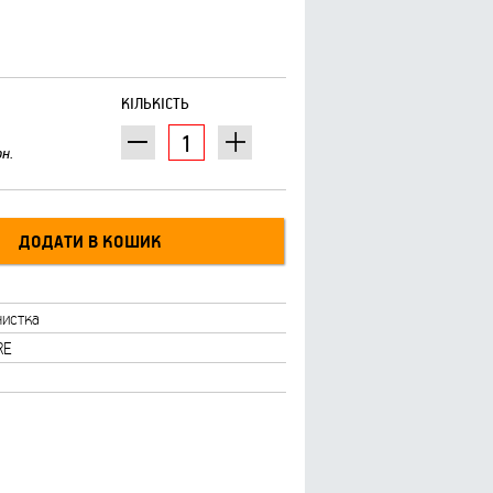
КІЛЬКІСТЬ
рн.
истка
RE