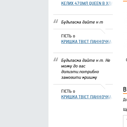
КЕЛИХ 470МЛ QUEEN В ХЛАМІНГО 
Будьласка дайте н т
ГІСТЬ
о
КРИШКА ТВІСТ ПАННОЧКА, ЩО ЗА
Будьласка дайте н т. Не
можу до вас
долизти.потрибно
замовити кришку
В
ГІСТЬ
о
КРИШКА ТВІСТ ПАННОЧКА, ЩО ЗА
До
Що