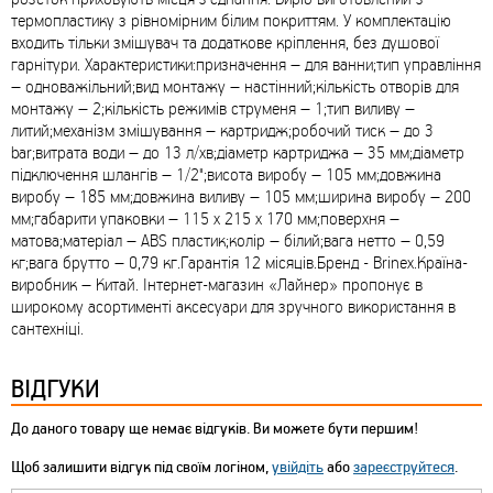
термопластику з рівномірним білим покриттям. У комплектацію
входить тільки змішувач та додаткове кріплення, без душової
гарнітури. Характеристики:призначення – для ванни;тип управління
– одноважільний;вид монтажу – настінний;кількість отворів для
монтажу – 2;кількість режимів струменя – 1;тип виливу –
литий;механізм змішування – картридж;робочий тиск – до 3
bar;витрата води – до 13 л/хв;діаметр картриджа – 35 мм;діаметр
підключення шлангів – 1/2";висота виробу – 105 мм;довжина
виробу – 185 мм;довжина виливу – 105 мм;ширина виробу – 200
мм;габарити упаковки – 115 х 215 х 170 мм;поверхня –
матова;матеріал – ABS пластик;колір – білий;вага нетто – 0,59
кг;вага брутто – 0,79 кг.Гарантія 12 місяців.Бренд - Brinex.Країна-
виробник – Китай. Інтернет-магазин «Лайнер» пропонує в
широкому асортименті аксесуари для зручного використання в
сантехніці.
ВІДГУКИ
До даного товару ще немає відгуків. Ви можете бути першим!
Щоб залишити відгук під своїм логіном,
увійдіть
або
зареєструйтеся
.