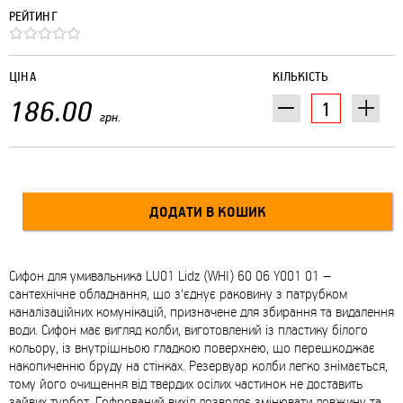
РЕЙТИНГ
ЦІНА
КІЛЬКІСТЬ
186.00
грн.
Сифон для умивальника LU01 Lidz (WHI) 60 06 Y001 01 –
сантехнічне обладнання, що з'єднує раковину з патрубком
каналізаційних комунікацій, призначене для збирання та видалення
води. Сифон має вигляд колби, виготовлений із пластику білого
кольору, із внутрішньою гладкою поверхнею, що перешкоджає
накопиченню бруду на стінках. Резервуар колби легко знімається,
тому його очищення від твердих осілих частинок не доставить
зайвих турбот. Гофрований вихід дозволяє змінювати довжину та