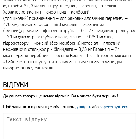
кут труби. У цій моделі відсутні функції переливу та ревізії.
Характеристика:тип – сифон;вид – колбовий
(пляшковий);призначення – для раковини;довжина переливу –
470 мм;довжина троса – 560 мм;слив – механічний
(ручний);довжина гофрованої труби – 350-770 мм;діаметр випуску
– 70 мм;діаметр патрубка у каналізацію – 40/50 мм;вид
гідрозатвору – мокрий (без мембрани);матеріал – пластик/
нержавіюча сталь;колір - білий;вага – 0,23 кг.Гарантія – 24
місяці.Країна-виробник – Польща.Бренд – Lidz. Інтернет-магазин
«Лайнер» пропонує у широкому асортименті аксесуари для
використання у сантехніці.
ВІДГУКИ
До даного товару ще немає відгуків. Ви можете бути першим!
Щоб залишити відгук під своїм логіном,
увійдіть
або
зареєструйтеся
.