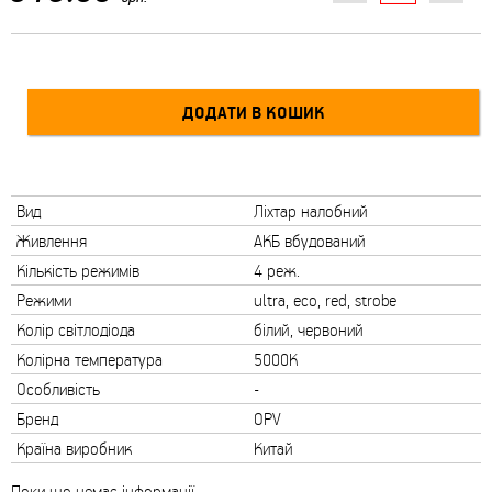
Вид
Ліхтар налобний
Живлення
АКБ вбудований
Кількість режимів
4 реж.
Режими
ultra, eco, red, strobe
Колір світлодіода
білий, червоний
Колірна температура
5000K
Особливість
-
Бренд
OPV
Країна виробник
Китай
Поки що немає інформації