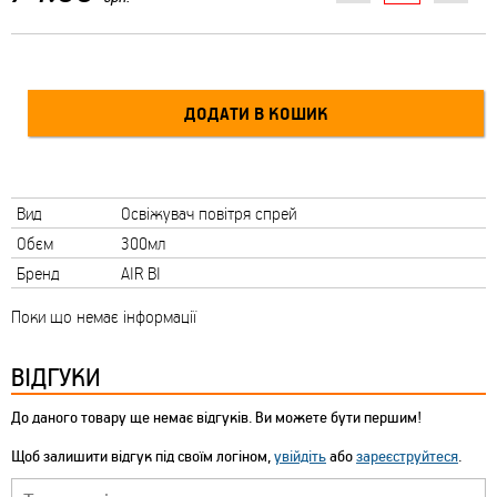
Вид
Освiжувач повiтря спрей
Обєм
300мл
Бренд
AIR BI
Поки що немає інформації
ВІДГУКИ
До даного товару ще немає відгуків. Ви можете бути першим!
Щоб залишити відгук під своїм логіном,
увійдіть
або
зареєструйтеся
.