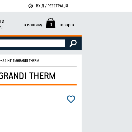
ВХІД / РЕЄСТРАЦІЯ
ТИ
в кошику
0
товарів
К!
D=25 НГ ТМGRANDI THERM
GRANDI THERM