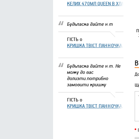
КЕЛИХ 470МЛ QUEEN В ХЛАМІНГО 
Будьласка дайте н т
П
ГІСТЬ
о
КРИШКА ТВІСТ ПАННОЧКА, ЩО ЗА
В
Будьласка дайте н т. Не
можу до вас
До
долизти.потрибно
замовити кришку
Що
ГІСТЬ
о
КРИШКА ТВІСТ ПАННОЧКА, ЩО ЗА