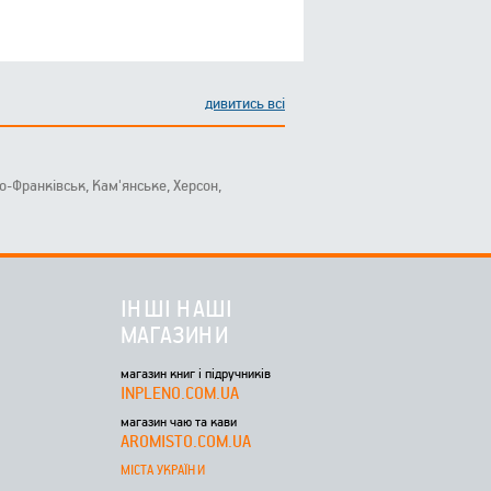
дивитись всі
ано-Франківськ, Кам'янське, Херсон,
ІНШІ НАШІ
МАГАЗИНИ
магазин книг і підручників
INPLENO.COM.UA
магазин чаю та кави
AROMISTO.COM.UA
МІСТА УКРАЇНИ