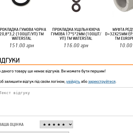
ТМ FARGLASS
РОКЛАДКА ГУМОВА ЧОРНА
ПРОКЛАДКА УЩІЛЬНЮЮЧА
МУФТА РЕД
20,8*3,2 (100ШТ/УП) ТМ
ГУМОВА 17*5*2ММ (100ШТ/
D=32X25ММ EP.
WATERSTAL
УП) ТМ WATERSTAL
ТМ EUROP
КРУЧУЄТЬСЯ КОТИКИ (20ШТ/УП) ОФФ 82 ПАННОЧКА
151.00
грн
116.00
грн
10.00
ІДГУКИ
 даного товару ще немає відгуків. Ви можете бути першим!
б залишити відгук під своїм логіном,
увійдіть
або
зареєструйтеся
.
КРУЧУЄТЬСЯ КОТИКИ (20ШТ/УП) ОФФ 82 ПАННОЧКА
ВАША ОЦІНКА