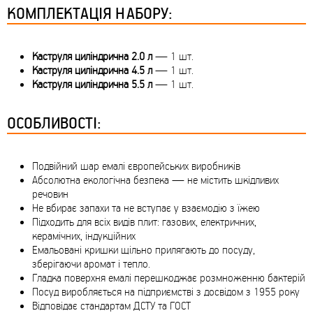
КОМПЛЕКТАЦІЯ НАБОРУ:
Каструля циліндрична 2.0 л
— 1 шт.
Каструля циліндрична 4.5 л
— 1 шт.
Каструля циліндрична 5.5 л
— 1 шт.
ОСОБЛИВОСТІ:
Подвійний шар емалі європейських виробників
Абсолютна екологічна безпека — не містить шкідливих
речовин
Не вбирає запахи та не вступає у взаємодію з їжею
Підходить для всіх видів плит: газових, електричних,
керамічних, індукційних
Емальовані кришки щільно прилягають до посуду,
зберігаючи аромат і тепло.
Гладка поверхня емалі перешкоджає розмноженню бактерій
Посуд виробляється на підприємстві з досвідом з 1955 року
Відповідає стандартам ДСТУ та ГОСТ