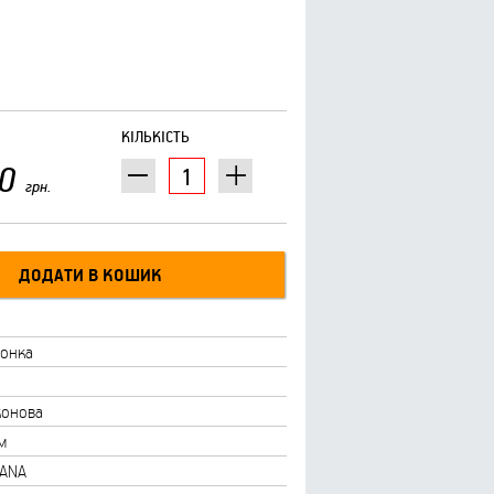
КІЛЬКІСТЬ
0
грн.
онка
конова
м
IANA