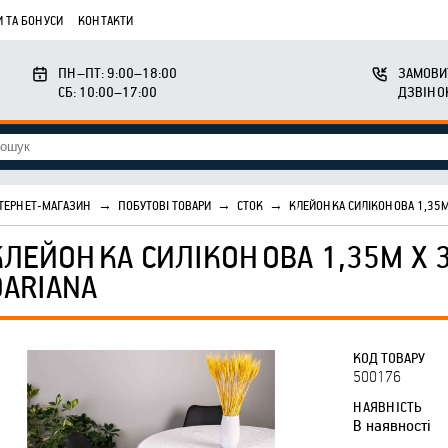
 ТА БОНУСИ
КОНТАКТИ
ПН–ПТ: 9:00–18:00
ЗАМОВИ
СБ: 10:00–17:00
ДЗВІНО
ТЕРНЕТ-МАГАЗИН
→
ПОБУТОВІ ТОВАРИ
→
СТОК
→
КЛЕЙОНКА СИЛІКОНОВА 1,35М
КЛЕЙОНКА СИЛІКОНОВА 1,35М Х 
DARIANA
КОД ТОВАРУ
500176
НАЯВНІСТЬ
В наявності