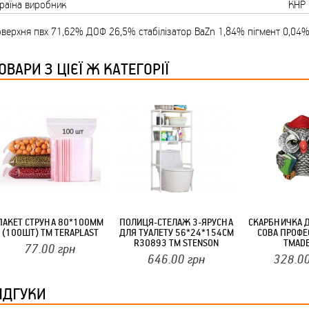
раїна виробник
КНР
ТМ FARGLASS
верхня пвх 71,62% ДОФ 26,5% стабілізатор BaZn 1,84% пігмент 0,04
ОВАРИ З ЦІЄЇ Ж КАТЕГОРІЇ
КРУЧУЄТЬСЯ КОТИКИ (20ШТ/УП) ОФФ 82 ПАННОЧКА
ПАКЕТ СТРУНА 80*100ММ
ПОЛИЦЯ-СТЕЛАЖ 3-ЯРУСНА
СКАРБНИЧКА 
(100ШТ) ТМ TERAPLAST
ДЛЯ ТУАЛЕТУ 56*24*154СМ
СОВА ПРОФЕ
КРУЧУЄТЬСЯ КОТИКИ (20ШТ/УП) ОФФ 82 ПАННОЧКА
R30893 ТМ STENSON
ТМAD
77.00
грн
646.00
грн
328.0
ІДГУКИ