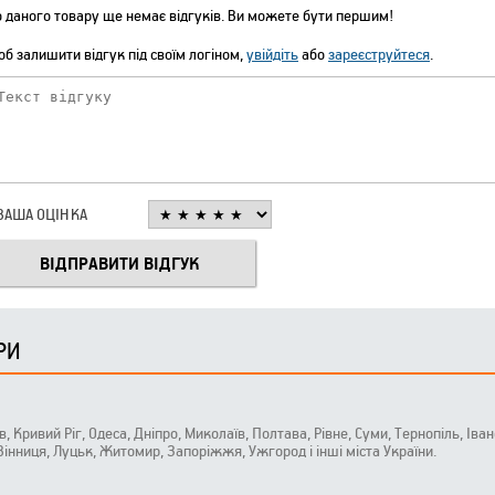
 даного товару ще немає відгуків. Ви можете бути першим!
б залишити відгук під своїм логіном,
увійдіть
або
зареєструйтеся
.
ВАША ОЦІНКА
РИ
ів, Кривий Ріг, Одеса, Дніпро, Миколаїв, Полтава, Рівне, Суми, Тернопіль, Ів
 Вінниця, Луцьк, Житомир, Запоріжжя, Ужгород і інші міста України.