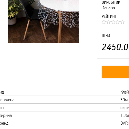
ВИРОБНИК
Dariana
РЕЙТИНГ
ЦІНА
2450.0
ид
Клей
овжина
30м
ип
силі
ирина
1,35
ренд
DAR