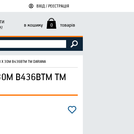
ВХІД / РЕЄСТРАЦІЯ
ТИ
в кошику
0
товарів
К!
 Х 30М B436BTM ТМ DARIANA
30М B436BTM ТМ