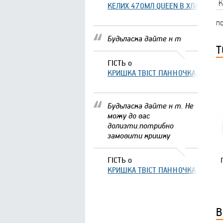
К
КЕЛИХ 470МЛ QUEEN В ХЛАМІНГО 
по
Будьласка дайте н т
Т
ГІСТЬ
о
КРИШКА ТВІСТ ПАННОЧКА, ЩО ЗА
Будьласка дайте н т. Не
можу до вас
долизти.потрибно
замовити кришку
ГІСТЬ
о
КРИШКА ТВІСТ ПАННОЧКА, ЩО ЗА
В