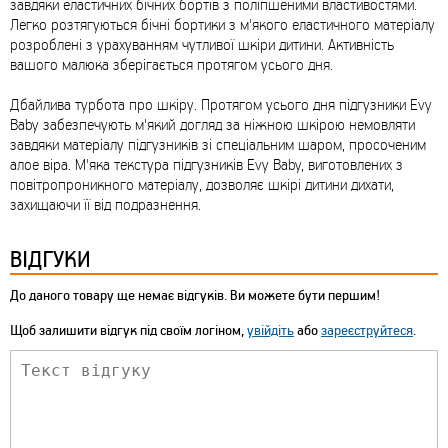
завдяки еластичних бічних бортів з поліпшеними властивостями.
Легко розтягуються бічні бортики з м'якого еластичного матеріалу
розроблені з урахуванням чутливої шкіри дитини. Активність
вашого малюка зберігається протягом усього дня.
Дбайлива турбота про шкіру. Протягом усього дня підгузники Evy
Baby забезпечують м'який догляд за ніжною шкірою немовляти
завдяки матеріалу підгузників зі спеціальним шаром, просоченим
алое віра. М'яка текстура підгузників Evy Baby, виготовлених з
повітропроникного матеріалу, дозволяє шкірі дитини дихати,
захищаючи її від подразнення.
ВІДГУКИ
До даного товару ще немає відгуків. Ви можете бути першим!
Щоб залишити відгук під своїм логіном,
увійдіть
або
зареєструйтеся
.