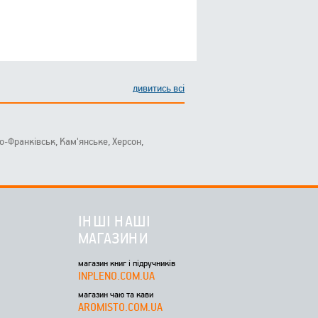
дивитись всі
ано-Франківськ, Кам'янське, Херсон,
ІНШІ НАШІ
МАГАЗИНИ
магазин книг і підручників
INPLENO.COM.UA
магазин чаю та кави
AROMISTO.COM.UA