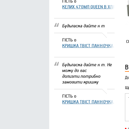
ГІСТЬ
о
КЕЛИХ 470МЛ QUEEN В ХЛАМІНГО 
Будьласка дайте н т
ГІСТЬ
о
С
КРИШКА ТВІСТ ПАННОЧКА, ЩО ЗА
Будьласка дайте н т. Не
В
можу до вас
долизти.потрибно
До
замовити кришку
Що
ГІСТЬ
о
КРИШКА ТВІСТ ПАННОЧКА, ЩО ЗА