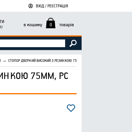
ВХІД / РЕЄСТРАЦІЯ
ТИ
в кошику
0
товарів
К!
И
→
СТОПОР ДВЕРНИЙ ВИСОКИЙ З РЕЗИНКОЮ 75ММ, PC ХРОМ
ИНКОЮ 75ММ, PC