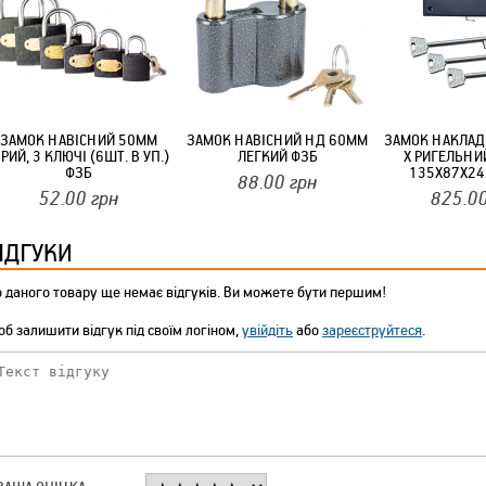
ТМ FARGLASS
ЗАМОК НАВІСНИЙ 50ММ
ЗАМОК НАВІСНИЙ НД 60ММ
ЗАМОК НАКЛАД
ІРИЙ, 3 КЛЮЧІ (6ШТ. В УП.)
ЛЕГКИЙ ФЗБ
Х РИГЕЛЬНИ
КРУЧУЄТЬСЯ КОТИКИ (20ШТ/УП) ОФФ 82 ПАННОЧКА
ФЗБ
135Х87Х24
88.00
грн
52.00
грн
825.0
ІДГУКИ
 даного товару ще немає відгуків. Ви можете бути першим!
б залишити відгук під своїм логіном,
увійдіть
або
зареєструйтеся
.
КРУЧУЄТЬСЯ КОТИКИ (20ШТ/УП) ОФФ 82 ПАННОЧКА