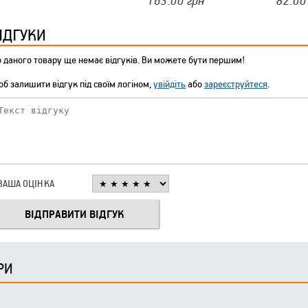
163.00
грн
82.00
ІДГУКИ
 даного товару ще немає відгуків. Ви можете бути першим!
б залишити відгук під своїм логіном,
увійдіть
або
зареєструйтеся
.
ВАША ОЦІНКА
РИ