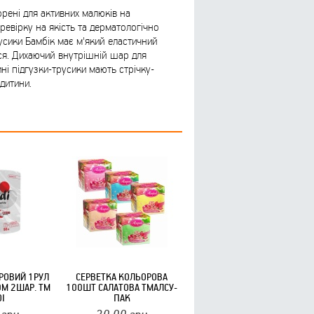
орені для активних малюків на
ревірку на якість та дерматологічно
усики Бамбік має м'який еластичний
я. Дихаючий внутрішній шар для
ині підгузки-трусики мають стрічку-
 дитини.
РОВИЙ 1РУЛ
СЕРВЕТКА КОЛЬОРОВА
0М 2ШАР. ТМ
100ШТ САЛАТОВА ТМАЛСУ-
DI
ПАК