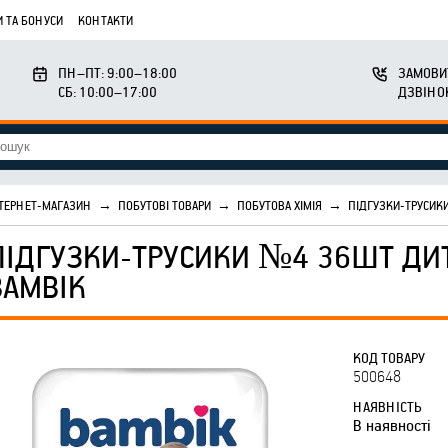
 ТА БОНУСИ
КОНТАКТИ
ПН–ПТ: 9:00–18:00
ЗАМОВИ
СБ: 10:00–17:00
ДЗВІНО
ТЕРНЕТ-МАГАЗИН
→
ПОБУТОВІ ТОВАРИ
→
ПОБУТОВА ХІМІЯ
→
ПІДГУЗКИ-ТРУСИКИ
ПІДГУЗКИ-ТРУСИКИ №4 36ШТ ДИТЯ
BAMBIK
КОД ТОВАРУ
500648
НАЯВНІСТЬ
В наявності