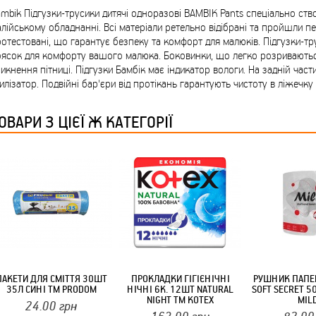
ТМ FARGLASS
mbik Підгузки-трусики дитячі одноразові BAMBIK Pants спеціально ств
алійському обладнанні. Всі матеріали ретельно відібрані та пройшли пе
отестовані, що гарантує безпеку та комфорт для малюків. Підгузки-тр
ясок для комфорту вашого малюка. Боковинки, що легко розриваютьс
икнення пітниці. Підгузки Бамбік має індикатор вологи. На задній част
илізатор. Подвійні бар'єри від протікань гарантують чистоту в ліжечку
КРУЧУЄТЬСЯ КОТИКИ (20ШТ/УП) ОФФ 82 ПАННОЧКА
ОВАРИ З ЦІЄЇ Ж КАТЕГОРІЇ
КРУЧУЄТЬСЯ КОТИКИ (20ШТ/УП) ОФФ 82 ПАННОЧКА
ПАКЕТИ ДЛЯ СМІТТЯ 30ШТ
ПРОКЛАДКИ ГІГІЄНІЧНІ
РУШНИК ПАПЕ
35Л СИНІ ТМ PRODOM
НІЧНІ 6К. 12ШТ NATURAL
SOFT SECRET 5
NIGHT ТМ KOTEX
MIL
24.00
грн