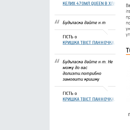
КЕЛИХ 470МЛ QUEEN В ХЛАМІНГО 
Ba
іт
пр
Будьласка дайте н т
по
ун
ут
ГІСТЬ
о
КРИШКА ТВІСТ ПАННОЧКА, ЩО ЗА
Т
Будьласка дайте н т. Не
можу до вас
долизти.потрибно
замовити кришку
ГІСТЬ
о
КРИШКА ТВІСТ ПАННОЧКА, ЩО ЗА