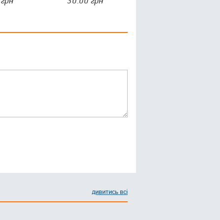
грн
30.00
грн
дивитись всі