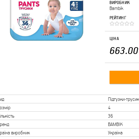
ВИРОБНИК
Bambik
РЕЙТИНГ
ЦІНА
663.00
ид
Підгузки-труси
озмір
4
ількість
36
ренд
BAMBIK
раїна виробник
Україна