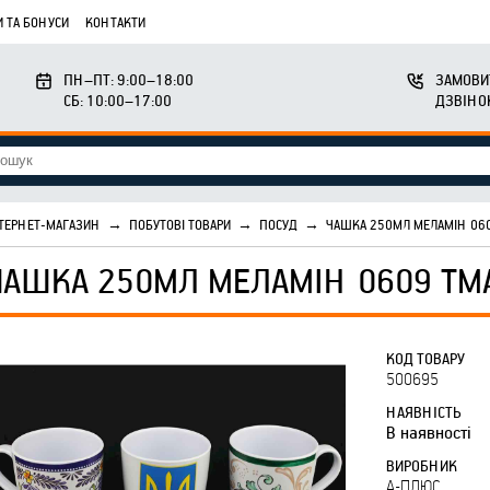
 ТА БОНУСИ
КОНТАКТИ
ПН–ПТ: 9:00–18:00
ЗАМОВИ
СБ: 10:00–17:00
ДЗВІНО
ТЕРНЕТ-МАГАЗИН
→
ПОБУТОВІ ТОВАРИ
→
ПОСУД
→
ЧАШКА 250МЛ МЕЛАМІН 06
ЧАШКА 250МЛ МЕЛАМІН 0609 ТМ
КОД ТОВАРУ
500695
НАЯВНІСТЬ
В наявності
ВИРОБНИК
А-ПЛЮС