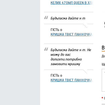
КЕЛИХ 470МЛ QUEEN В ХЛАМІНГО 
Будьласка дайте н т
ГІСТЬ
о
КРИШКА ТВІСТ ПАННОЧКА, ЩО ЗА
В
Будьласка дайте н т. Не
можу до вас
До
долизти.потрибно
замовити кришку
Що
ГІСТЬ
о
КРИШКА ТВІСТ ПАННОЧКА, ЩО ЗА