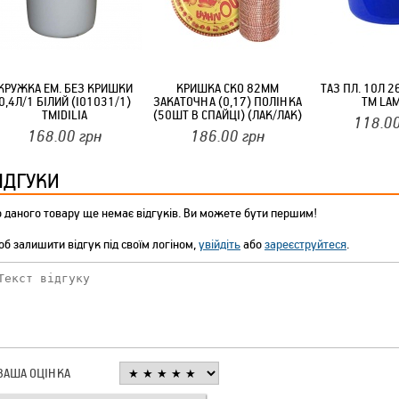
ТМ FARGLASS
КРУЖКА ЕМ. БЕЗ КРИШКИ
КРИШКА СКО 82ММ
ТАЗ ПЛ. 10Л 2
0,4Л/1 БІЛИЙ (I01031/1)
ЗАКАТОЧНА (0,17) ПОЛІНКА
ТМ LA
ТМIDILIA
(50ШТ В СПАЙЦІ) (ЛАК/ЛАК)
118.0
ТМ ПОЛІНКА
КРУЧУЄТЬСЯ КОТИКИ (20ШТ/УП) ОФФ 82 ПАННОЧКА
168.00
грн
186.00
грн
ІДГУКИ
 даного товару ще немає відгуків. Ви можете бути першим!
б залишити відгук під своїм логіном,
увійдіть
або
зареєструйтеся
.
КРУЧУЄТЬСЯ КОТИКИ (20ШТ/УП) ОФФ 82 ПАННОЧКА
ВАША ОЦІНКА