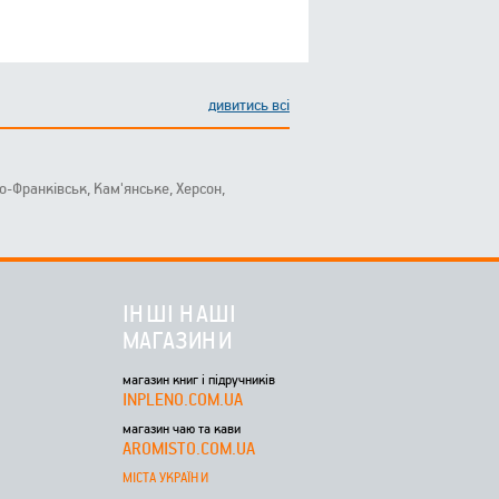
дивитись всі
ано-Франківськ, Кам'янське, Херсон,
ІНШІ НАШІ
МАГАЗИНИ
магазин книг і підручників
INPLENO.COM.UA
магазин чаю та кави
AROMISTO.COM.UA
МІСТА УКРАЇНИ