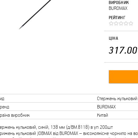
ВИРОБНИК
BUROMAX
РЕЙТИНГ
ЦІНА
317.00
ид
Стержень кульковий
ренд
BUROMAX
раїна виробник
Китай
ержень кульковий, синій, 138 мм (д/BM.8118) в уп 200шт
рижень кульковий JOBMAX від BUROMAX – високоякісне чорнило на вод