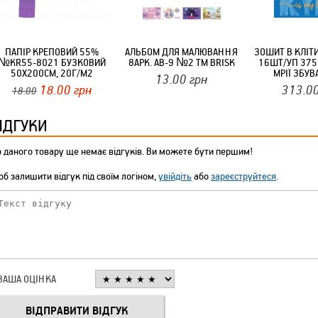
ПАПІР КРЕПОВИЙ 55%
АЛЬБОМ ДЛЯ МАЛЮВАННЯ
ЗОШИТ В КЛІТ
№KR55-8021 БУЗКОВИЙ
8АРК. АВ-9 №2 ТМ BRISK
16ШТ/УП 375
50Х200СМ, 20Г/М2
МРІЇ ЗБУ
13.00
грн
ТМУКРАЇНА
18.00
грн
313.0
18.00
ІДГУКИ
 даного товару ще немає відгуків. Ви можете бути першим!
б залишити відгук під своїм логіном,
увійдіть
або
зареєструйтеся
.
ВАША ОЦІНКА