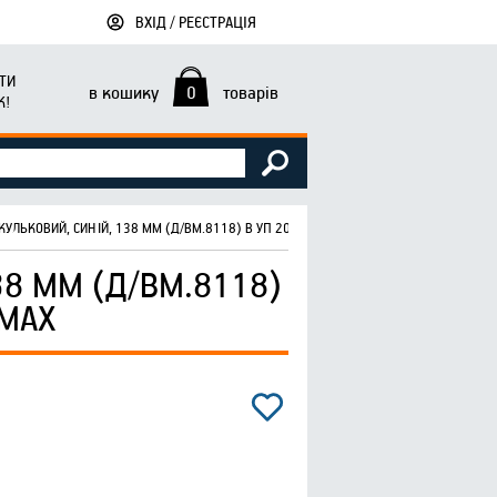
ВХІД / РЕЄСТРАЦІЯ
ТИ
в кошику
0
товарів
К!
КУЛЬКОВИЙ, СИНІЙ, 138 ММ (Д/BM.8118) В УП 200ШТ BM.8002-01 ТМ BUROMAX
8 ММ (Д/BM.8118)
OMAX