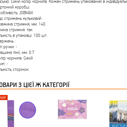
сьмо. Синій колір чорнила. Кожен стрижень упакований в індивідуальн
ТМ FARGLASS
ртонній коробці.
обливість: JOBMAX
д: стрижень кульковий
овжина стрижня, мм: 140
міна стрижня: так
лькість в упаковці: 100 шт.
тержень
КРУЧУЄТЬСЯ КОТИКИ (20ШТ/УП) ОФФ 82 ПАННОЧКА
п ручки: -
вщина лінії, мм: 0.7
лір чорнила: Синій
ип: -
лькість сторінок:
ОВАРИ З ЦІЄЇ Ж КАТЕГОРІЇ
КРУЧУЄТЬСЯ КОТИКИ (20ШТ/УП) ОФФ 82 ПАННОЧКА