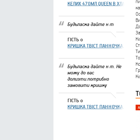
пи
КЕЛИХ 470МЛ QUEEN В ХЛАМІНГО 
ка
Ос
Ви
Будьласка дайте н т
Д
За
Кі
ГІСТЬ
о
С
КРИШКА ТВІСТ ПАННОЧКА, ЩО ЗА
Ти
То
Ко
Будьласка дайте н т. Не
Гр
можу до вас
Кі
долизти.потрибно
замовити кришку
Т
ГІСТЬ
о
КРИШКА ТВІСТ ПАННОЧКА, ЩО ЗА