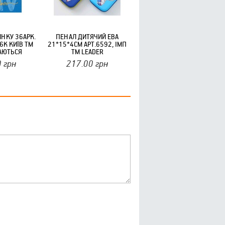
ИНКУ 36АРК.
ПЕНАЛ ДИТЯЧИЙ ЕВА
6К КИЇВ ТМ
21*15*4СМ АРТ.6592, ІМП
ВАЮТЬСЯ
ТМ LEADER
0
грн
217.00
грн