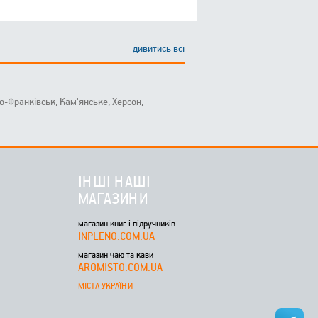
дивитись всі
ано-Франківськ, Кам'янське, Херсон,
ІНШІ НАШІ
МАГАЗИНИ
магазин книг і підручників
INPLENO.COM.UA
магазин чаю та кави
AROMISTO.COM.UA
МІСТА УКРАЇНИ