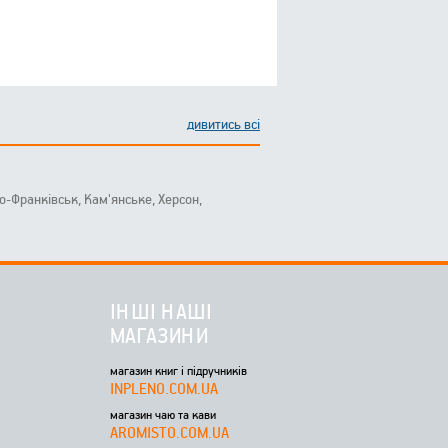
дивитись всі
ано-Франківськ, Кам'янське, Херсон,
ІНШІ НАШІ
МАГАЗИНИ
магазин книг і підручників
INPLENO.COM.UA
магазин чаю та кави
AROMISTO.COM.UA