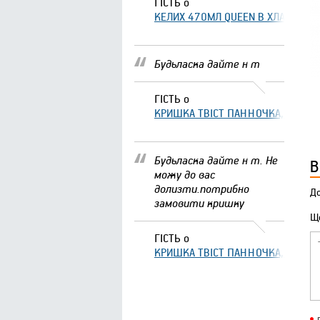
ГІСТЬ
о
КЕЛИХ 470МЛ QUEEN В ХЛАМІНГО 
Будьласка дайте н т
ГІСТЬ
о
КРИШКА ТВІСТ ПАННОЧКА, ЩО ЗА
Будьласка дайте н т. Не
В
можу до вас
долизти.потрибно
До
замовити кришку
Що
ГІСТЬ
о
КРИШКА ТВІСТ ПАННОЧКА, ЩО ЗА