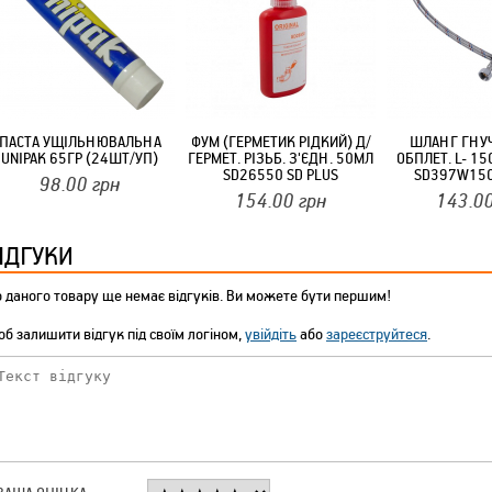
ТМ FARGLASS
ПАСТА УЩІЛЬНЮВАЛЬНА
ФУМ (ГЕРМЕТИК РІДКИЙ) Д/
ШЛАНГ ГНУЧ
UNIPAK 65ГР (24ШТ/УП)
ГЕРМЕТ. РІЗЬБ. З'ЄДН. 50МЛ
ОБПЛЕТ. L- 15
КРУЧУЄТЬСЯ КОТИКИ (20ШТ/УП) ОФФ 82 ПАННОЧКА
SD26550 SD PLUS
SD397W150
98.00
грн
154.00
грн
143.0
ІДГУКИ
 даного товару ще немає відгуків. Ви можете бути першим!
б залишити відгук під своїм логіном,
увійдіть
або
зареєструйтеся
.
КРУЧУЄТЬСЯ КОТИКИ (20ШТ/УП) ОФФ 82 ПАННОЧКА