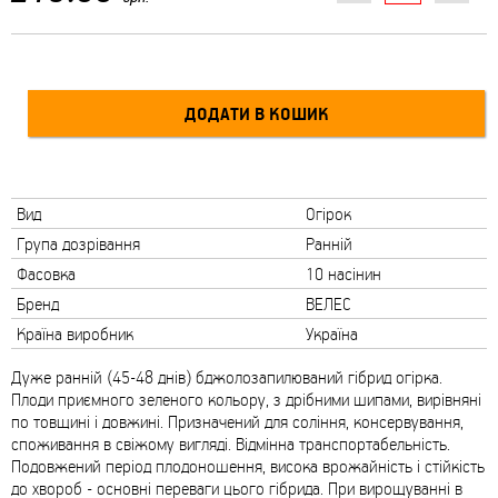
Вид
Огірок
Група дозрівання
Ранній
Фасовка
10 насінин
Бренд
ВЕЛЕС
Країна виробник
Україна
Дуже ранній (45-48 днів) бджолозапилюваний гібрид огірка.
Плоди приємного зеленого кольору, з дрібними шипами, вирівняні
по товщині і довжині. Призначений для соління, консервування,
споживання в свіжому вигляді. Відмінна транспортабельність.
Подовжений період плодоношення, висока врожайність і стійкість
до хвороб - основні переваги цього гібрида. При вирощуванні в