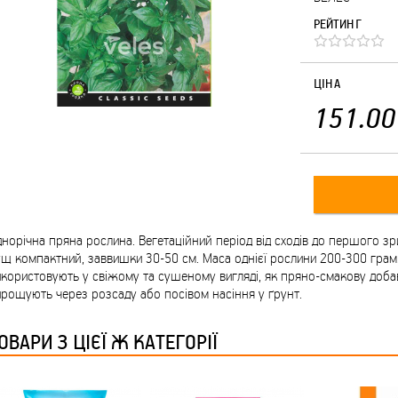
РЕЙТИНГ
ЦІНА
151.00
норічна пряна рослина. Вегетаційний період від сходів до першого зри
щ компактний, заввишки 30-50 см. Маса однієї рослини 200-300 грам
користовують у свіжому та сушеному вигляді, як пряно-смакову добавк
рощують через розсаду або посівом насіння у ґрунт.
ОВАРИ З ЦІЄЇ Ж КАТЕГОРІЇ