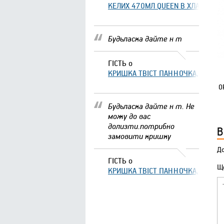
КЕЛИХ 470МЛ QUEEN В ХЛАМІНГО 
Будьласка дайте н т
ГІСТЬ
о
КРИШКА ТВІСТ ПАННОЧКА, ЩО ЗА
О
Будьласка дайте н т. Не
можу до вас
долизти.потрибно
В
замовити кришку
До
ГІСТЬ
о
Що
КРИШКА ТВІСТ ПАННОЧКА, ЩО ЗА