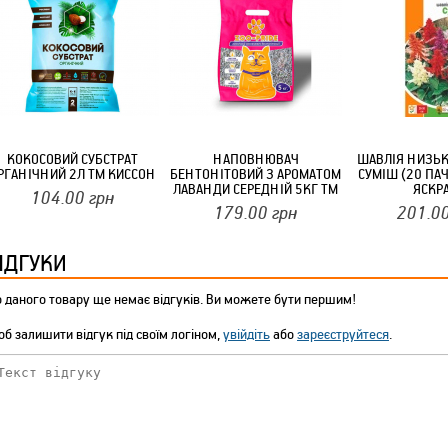
ТМ FARGLASS
КРУЧУЄТЬСЯ КОТИКИ (20ШТ/УП) ОФФ 82 ПАННОЧКА
КОКОСОВИЙ СУБСТРАТ
НАПОВНЮВАЧ
ШАВЛІЯ НИЗЬК
РГАНІЧНИЙ 2Л ТМ КИССОН
БЕНТОНІТОВИЙ З АРОМАТОМ
СУМІШ (20 ПАЧ
ЛАВАНДИ СЕРЕДНІЙ 5КГ ТМ
ЯСКР
104.00
грн
ZOO-PRIDE
179.00
грн
201.0
ІДГУКИ
 даного товару ще немає відгуків. Ви можете бути першим!
б залишити відгук під своїм логіном,
увійдіть
або
зареєструйтеся
.
КРУЧУЄТЬСЯ КОТИКИ (20ШТ/УП) ОФФ 82 ПАННОЧКА