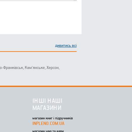
дивитись всі
ано-Франківськ, Кам'янське, Херсон,
ІНШІ НАШІ
МАГАЗИНИ
магазин книг і підручників
INPLENO.COM.UA
магазин чаю та кави