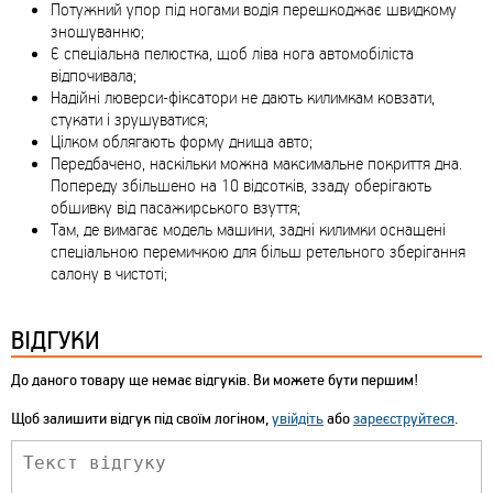
Потужний упор під ногами водія перешкоджає швидкому
зношуванню;
Є спеціальна пелюстка, щоб ліва нога автомобіліста
відпочивала;
Надійні люверси-фіксатори не дають килимкам ковзати,
стукати і зрушуватися;
Цілком облягають форму днища авто;
Передбачено, наскільки можна максимальне покриття дна.
Попереду збільшено на 10 відсотків, ззаду оберігають
обшивку від пасажирського взуття;
Там, де вимагає модель машини, задні килимки оснащені
спеціальною перемичкою для більш ретельного зберігання
салону в чистоті;
ВІДГУКИ
До даного товару ще немає відгуків. Ви можете бути першим!
Щоб залишити відгук під своїм логіном,
увійдіть
або
зареєструйтеся
.